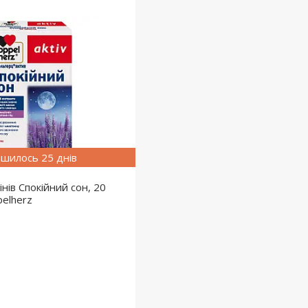
шилось 25 днів
інів Спокійний сон, 20
pelherz