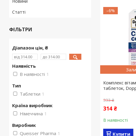
Новини
–6%
Статті
ФІЛЬТРИ
Діапазон цін, ₴
Наявність
Зали
В наявності
1
Комплекс вітам
Тип
таблеток, Dop
Таблетки
1
333 ₴
Країна виробник
314 ₴
Німеччина
1
В наявності
Виробник
Queisser Pharma
1
Купити