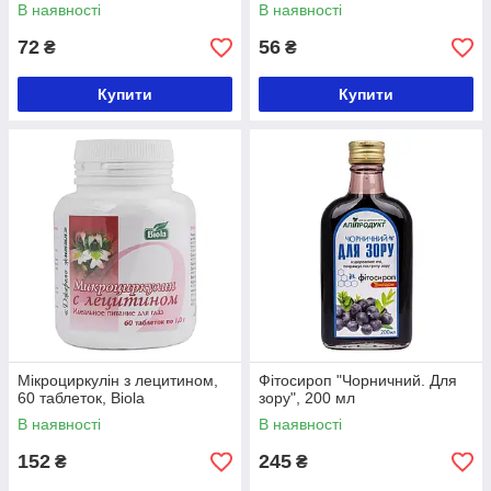
В наявності
В наявності
72
56
₴
₴
Купити
Купити
Мікроциркулін з лецитином,
Фітосироп "Чорничний. Для
60 таблеток, Biola
зору", 200 мл
В наявності
В наявності
152
245
₴
₴