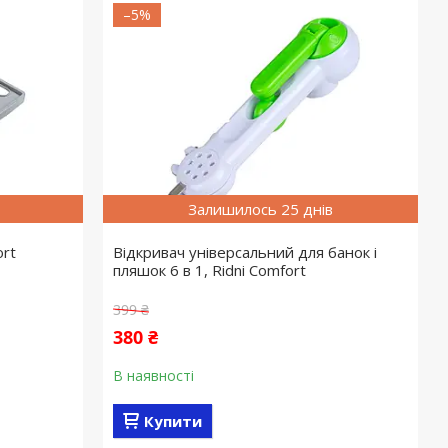
–5%
Залишилось 25 днів
ort
Відкривач універсальний для банок і
пляшок 6 в 1, Ridni Comfort
399 ₴
380 ₴
В наявності
Купити