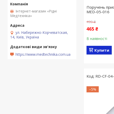
Поручень прис
Інтернет-магазин «Рідні
MED-05-016
Медтехніка»
499 ₴
465 ₴
ул. Набережно-Корчеватская,
14, Київ, Україна
В наявності
Купити
https://www.medtechnika.com.ua
RD-CF-04
–5%