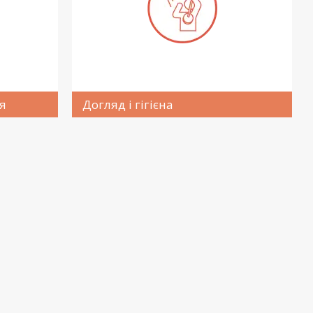
я
Догляд і гігієна