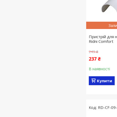
Зали
Пристрій для 
Ridni Comfort
249 ₴
237 ₴
В наявності
Купити
RD-CF-09