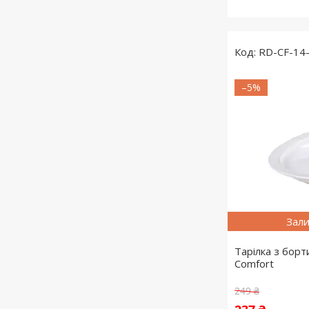
RD-CF-14
–5%
Зали
Тарілка з бор
Comfort
249 ₴