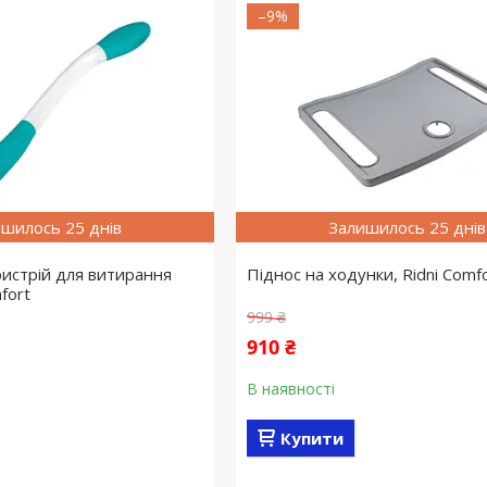
–9%
шилось 25 днів
Залишилось 25 днів
истрій для витирання
Піднос на ходунки, Ridni Comf
fort
999 ₴
910 ₴
В наявності
Купити