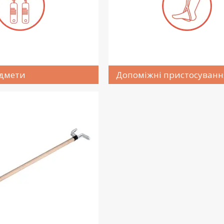
едмети
Допоміжні пристосуванн