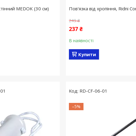
тінний MEDOK (30 см)
Пов'язка від хропіння, Ridni C
249 ₴
237 ₴
В наявності
Купити
-01
RD-CF-06-01
–5%