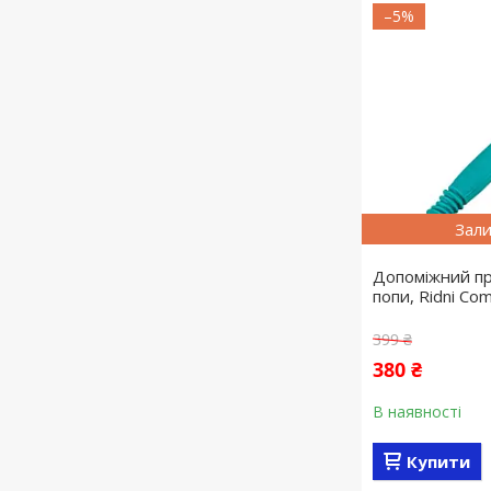
–5%
Зали
Допоміжний пр
попи, Ridni Com
399 ₴
380 ₴
В наявності
Купити