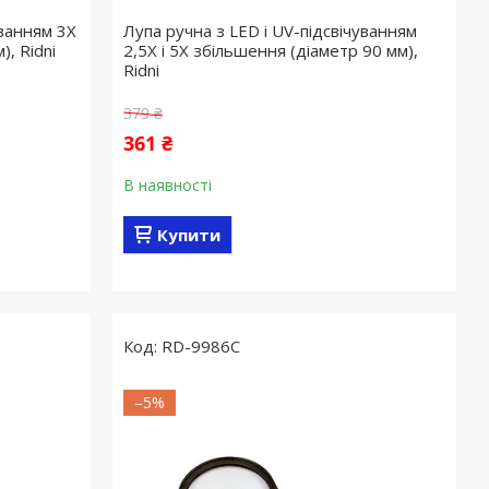
уванням 3X
Лупа ручна з LED і UV-підсвічуванням
), Ridni
2,5X і 5X збільшення (діаметр 90 мм),
Ridni
379 ₴
361 ₴
В наявності
Купити
RD-9986C
–5%