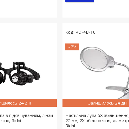
G
RD-4B-10
–7%
ишилось 24 дні
Залишилось 24 дні
па з підсвічуванням, лінзи
Настільна лупа 5X збільшення
ння, Ridni
22 мм; 2X збільшення, діаметр
Ridni