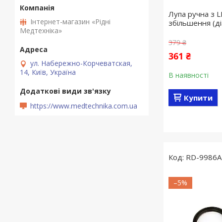
Лупа ручна з L
Інтернет-магазин «Рідні
збільшення (ді
Медтехніка»
379 ₴
361 ₴
ул. Набережно-Корчеватская,
14, Київ, Україна
В наявності
Купити
https://www.medtechnika.com.ua
RD-9986A
–5%