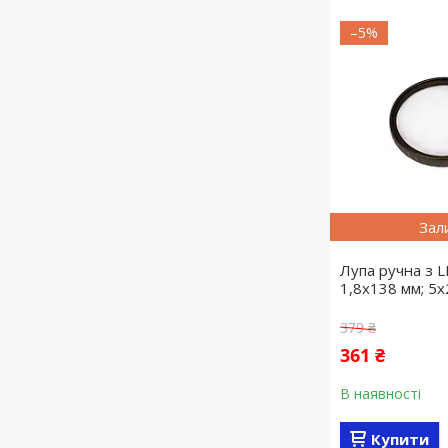
–5%
Зал
Лупа ручна з L
1,8х138 мм; 5х
379 ₴
361 ₴
В наявності
Купити