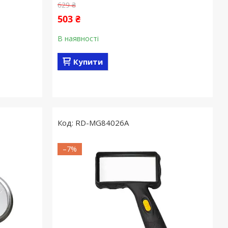
629 ₴
503 ₴
В наявності
Купити
RD-MG84026A
–7%