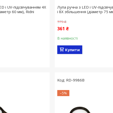
ED і UV-підсвічуванням 4X
Лупа ручна з LED і UV-підсвіч
аметр 60 мм), Ridni
і 8X збільшення (діаметр 75 мм
379 ₴
361 ₴
В наявності
Купити
RD-9986B
–5%