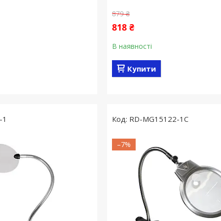
879 ₴
818 ₴
В наявності
Купити
-1
RD-MG15122-1C
–7%