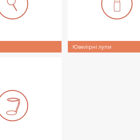
Ювелірні лупи