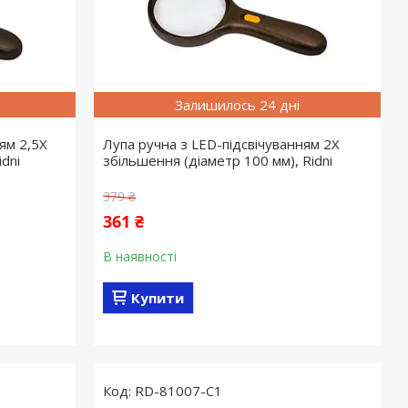
Залишилось 24 дні
ям 2,5X
Лупа ручна з LED-підсвічуванням 2X
dni
збільшення (діаметр 100 мм), Ridni
379 ₴
361 ₴
В наявності
Купити
RD-81007-С1