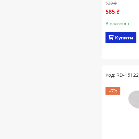
629 ₴
585 ₴
В наявності
Купити
RD-15122
–7%