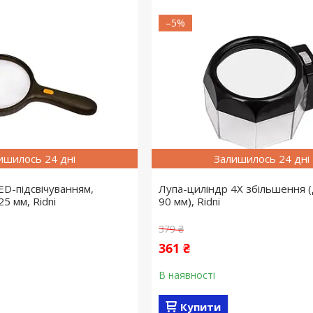
–5%
ишилось 24 дні
Залишилось 24 дні
ED-підсвічуванням,
Лупа-циліндр 4X збільшення (
25 мм, Ridni
90 мм), Ridni
379 ₴
361 ₴
В наявності
Купити