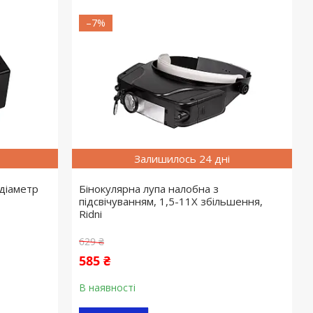
–7%
Залишилось 24 дні
діаметр
Бінокулярна лупа налобна з
підсвічуванням, 1,5-11X збільшення,
Ridni
629 ₴
585 ₴
В наявності