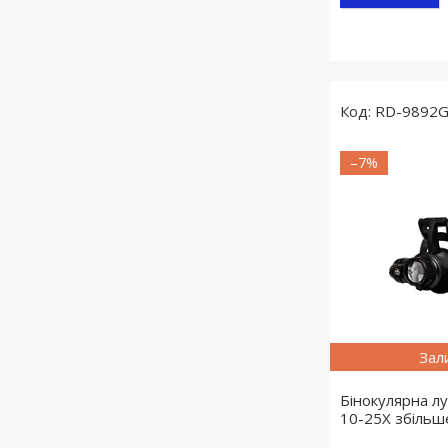
RD-9892
–7%
Зал
Бінокулярна лу
10-25X збільше