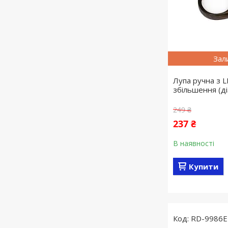
Зал
Лупа ручна з L
збільшення (ді
249 ₴
237 ₴
В наявності
Купити
RD-9986E