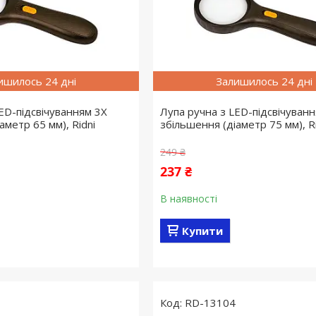
ишилось 24 дні
Залишилось 24 дні
ED-підсвічуванням 3X
Лупа ручна з LED-підсвічуванн
аметр 65 мм), Ridni
збільшення (діаметр 75 мм), Ri
249 ₴
237 ₴
В наявності
Купити
RD-13104