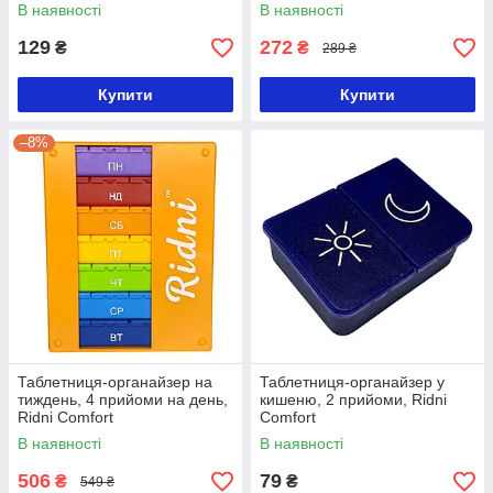
В наявності
В наявності
129
272
₴
₴
289 ₴
Купити
Купити
–8%
Таблетниця-органайзер на
Таблетниця-органайзер у
тиждень, 4 прийоми на день,
кишеню, 2 прийоми, Ridni
Ridni Comfort
Comfort
В наявності
В наявності
506
79
₴
₴
549 ₴