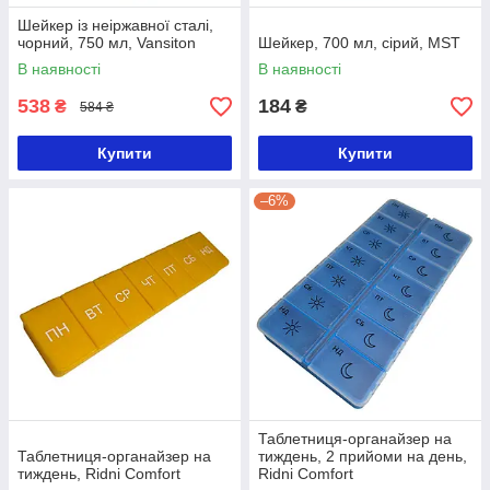
Шейкер із неіржавної сталі,
чорний, 750 мл, Vansiton
Шейкер, 700 мл, сірий, MST
В наявності
В наявності
538
184
₴
₴
584 ₴
Купити
Купити
–6%
Таблетниця-органайзер на
Таблетниця-органайзер на
тиждень, 2 прийоми на день,
тиждень, Ridni Comfort
Ridni Comfort