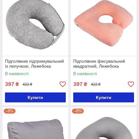
Підголівник підтримувальний
Підголівник фіксувальний
із липучкою, Лежебока
квадратний, Лежебока
В наявності
В наявності
397
397
₴
₴
422 ₴
422 ₴
Купити
Купити
–8%
–8%