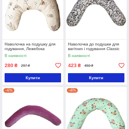
Наволочка на подушку для
Наволочка до подушки для
годування, Лежебока
вагітних і годування Classic
В наявності
В наявності
280
423
₴
₴
297 ₴
450 ₴
Купити
Купити
–6%
–6%