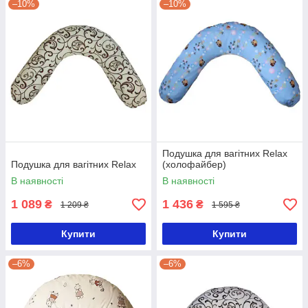
–10%
–10%
Подушка для вагітних Relax
Подушка для вагітних Relax
(холофайбер)
В наявності
В наявності
1 089
1 436
₴
₴
1 209 ₴
1 595 ₴
Купити
Купити
–6%
–6%