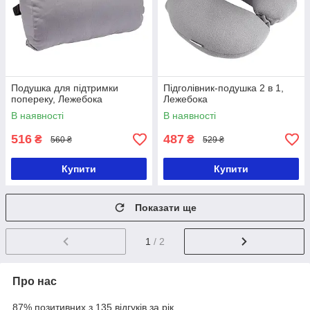
Подушка для підтримки
Підголівник-подушка 2 в 1,
попереку, Лежебока
Лежебока
В наявності
В наявності
516
487
₴
₴
560 ₴
529 ₴
Купити
Купити
Показати ще
1
/ 2
Про нас
87% позитивних з 135 відгуків за рік