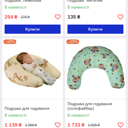
подушок, Лежебока
Подушка "Метелик"
В наявності
В наявності
254
135
₴
₴
270 ₴
Купити
Купити
–10%
–10%
Подушка для годування
Подушка для годування
(холофайбер)
В наявності
В наявності
1 139
1 733
₴
₴
1 265 ₴
1 925 ₴