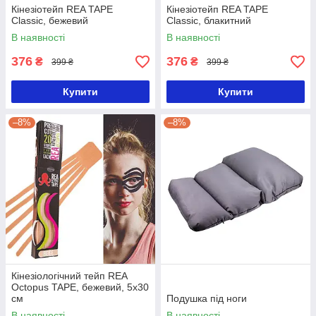
Кінезіотейп REA TAPE
Кінезіотейп REA TAPE
Classic, бежевий
Classic, блакитний
В наявності
В наявності
376
376
₴
₴
399 ₴
399 ₴
Купити
Купити
–8%
–8%
Кінезіологічний тейп REA
Octopus TAPE, бежевий, 5х30
см
Подушка під ноги
В наявності
В наявності