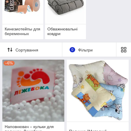
Кинезиотейпы для
Обважнювальні
беременных
ковдри
Сортування
0
Фільтри
–6%
Наповнювач – кульки для