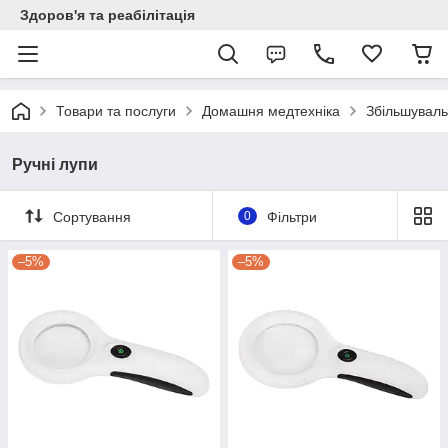
Здоров'я та реабілітація
Товари та послуги
Домашня медтехніка
Збільшуваль
Ручні лупи
Сортування
0
Фільтри
–5%
–5%