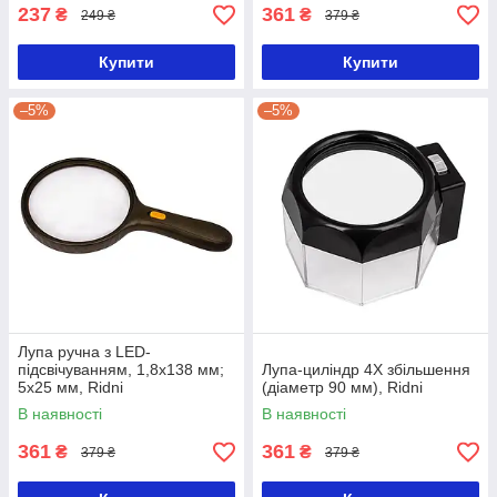
237
361
₴
₴
249 ₴
379 ₴
Купити
Купити
–5%
–5%
Лупа ручна з LED-
підсвічуванням, 1,8х138 мм;
Лупа-циліндр 4X збільшення
5х25 мм, Ridni
(діаметр 90 мм), Ridni
В наявності
В наявності
361
361
₴
₴
379 ₴
379 ₴