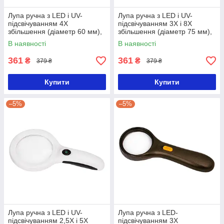
Лупа ручна з LED і UV-
Лупа ручна з LED і UV-
підсвічуванням 4X
підсвічуванням 3X і 8X
збільшення (діаметр 60 мм),
збільшення (діаметр 75 мм),
Ridni
Ridni
В наявності
В наявності
361
361
₴
₴
379 ₴
379 ₴
Купити
Купити
–5%
–5%
Лупа ручна з LED і UV-
Лупа ручна з LED-
підсвічуванням 2,5X і 5X
підсвічуванням 3X