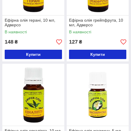
Ефірна олія герані, 10 мл,
Ефірна олія грейпфрута, 10
Адверсо
мл, Адверсо
В наявності
В наявності
148
127
₴
₴
Купити
Купити
Ефірна олія евкаліпта, 10 мл,
Ефірна олія жасмину, 5 мл,