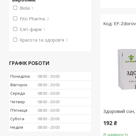
Biola
1
Fito Pharma
2
EF-Zdorov
Еліт-фарм
1
Красота та здоров'я
1
ГРАФІК РОБОТИ
Понеділок
08:00
20:00
Вівторок
08:00
20:00
Середа
08:00
20:00
Четвер
08:00
20:00
Пʼятниця
08:00
20:00
Здоровий сон, 
Субота
08:00
20:00
192 ₴
Неділя
08:00
20:00
В наявності