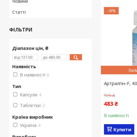
Новини
–8%
Статті
ФІЛЬТРИ
Діапазон цін, ₴
Наявність
Зал
В наявності
6
Артралгін-F, 4
Тип
Капсули
4
525 ₴
483 ₴
Таблетки
2
В наявності
Країна виробник
Україна
4
Купити
Виробник