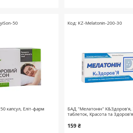
yiSon-50
KZ-Melatonin-200-30
50 капсул, Еліт-фарм
БАД "Мелатонін" К&Здоров'я, 
таблеток, Красота та Здоров'я
159 ₴