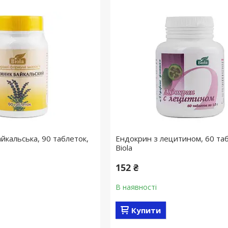
кальська, 90 таблеток,
Ендокрин з лецитином, 60 таб
Biola
152 ₴
В наявності
Купити