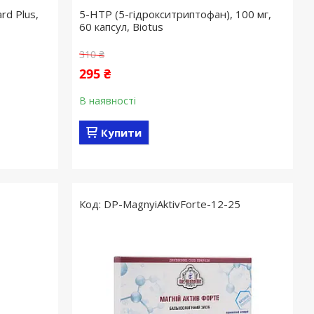
rd Plus,
5-HTP (5-гідрокситриптофан), 100 мг,
60 капсул, Biotus
310 ₴
295 ₴
В наявності
Купити
DP-MagnyiAktivForte-12-25