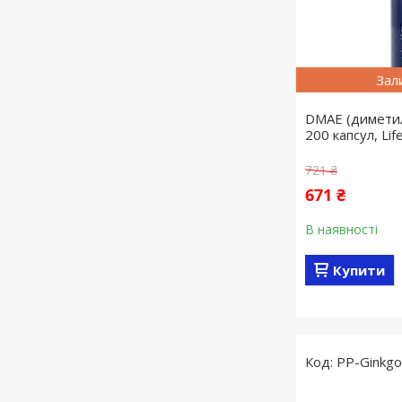
Зал
DMAE (диметил
200 капсул, Lif
721 ₴
671 ₴
В наявності
Купити
PP-Ginkgo