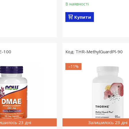
В наявності
Купити
E-100
THR-MethylGuardPl-90
–11%
ишилось 23 дні
Залишилось 23 дні