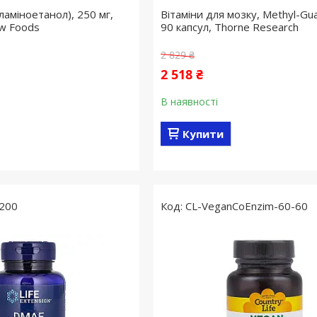
аміноетанол), 250 мг,
Вітаміни для мозку, Methyl-Gua
ow Foods
90 капсул, Thorne Research
2 829 ₴
2 518 ₴
В наявності
Купити
200
CL-VeganCoEnzim-60-60