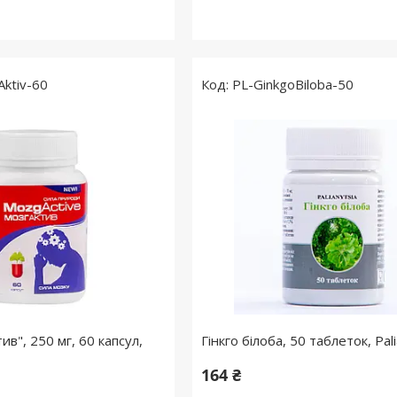
ktiv-60
PL-GinkgoBiloba-50
в", 250 мг, 60 капсул,
Гінкго білоба, 50 таблеток, Pali
164 ₴