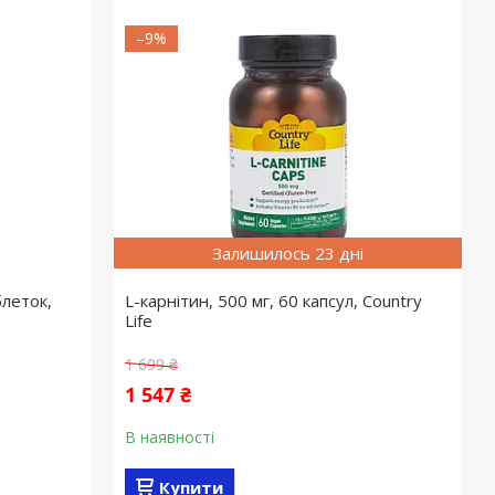
–9%
Залишилось 23 дні
леток,
L-карнітин, 500 мг, 60 капсул, Country
Life
1 699 ₴
1 547 ₴
В наявності
Купити