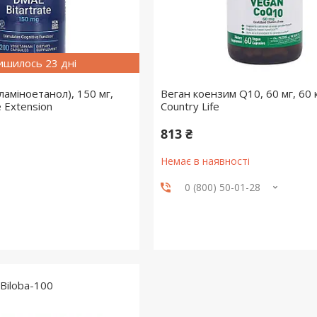
ишилось 23 дні
аміноетанол), 150 мг,
Веган коензим Q10, 60 мг, 60 
e Extension
Country Life
813 ₴
Немає в наявності
0 (800) 50-01-28
Biloba-100