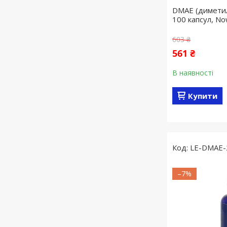
DMAE (диметил
100 капсул, N
603 ₴
561 ₴
В наявності
Купити
LE-DMAE-
–7%