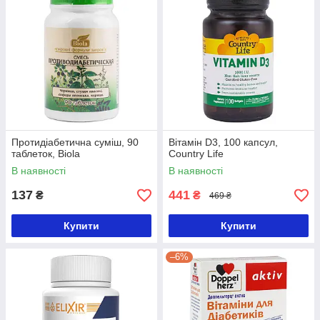
Протидіабетична суміш, 90
Вітамін D3, 100 капсул,
таблеток, Biola
Country Life
В наявності
В наявності
137
441
₴
₴
469 ₴
Купити
Купити
–6%