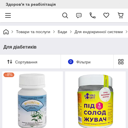
Здоров'я та реабілітація
Товари та послуги
Бади
Для ендокринної системи
Для діабетиків
Сортування
0
Фільтри
–8%