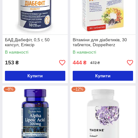
БАД Діабефіт, 0,5 г, 50
Вітаміни для діабетиків, 30
капсул, Еліксір
таблеток, Doppelherz
В наявності
В наявності
153
444
₴
₴
472 ₴
Купити
Купити
–8%
–12%