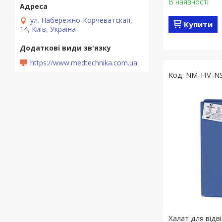
В наявності
ул. Набережно-Корчеватская,
Купити
14, Київ, Україна
https://www.medtechnika.com.ua
NM-HV-N
Халат для від