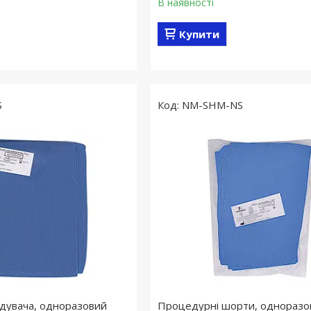
В наявності
Купити
S
NM-SHM-NS
відувача, одноразовий
Процедурні шорти, одноразо