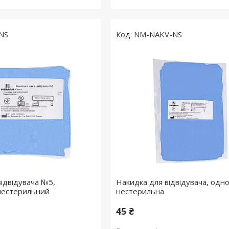
NS
NM-NAKV-NS
відвідувача №5,
Накидка для відвідувача, одн
нестерильний
нестерильна
45 ₴