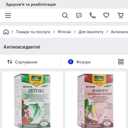
Здоров'я та реабілітація
Товари та послуги
Фіточаї
Для імунітету
Антиокси
Антиоксидантні
Сортування
0
Фільтри