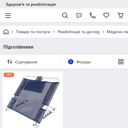
Здоров'я та реабілітація
Товари та послуги
Реабілітація та догляд
Медичні лі
Підголівники
Сортування
0
Фільтри
–9%