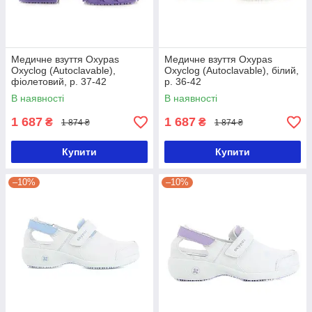
Медичне взуття Oxypas
Медичне взуття Oxypas
Oxyclog (Autoclavable),
Oxyclog (Autoclavable), білий,
фіолетовий, р. 37-42
р. 36-42
В наявності
В наявності
1 687
1 687
₴
₴
1 874 ₴
1 874 ₴
Купити
Купити
–10%
–10%