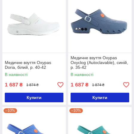
Медичне взуття Oxypas
Медичне взуття Oxypas
Oxyclog (Autoclavable), синій,
Doria, білий, р. 40-42
р. 35-42
В наявності
В наявності
1 687
1 687
₴
₴
1 874 ₴
1 874 ₴
Купити
Купити
–10%
–10%