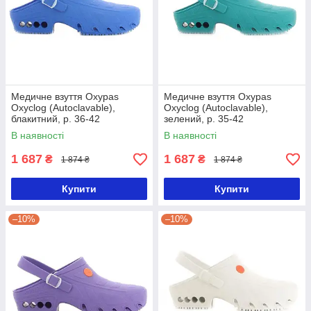
Медичне взуття Oxypas
Медичне взуття Oxypas
Oxyclog (Autoclavable),
Oxyclog (Autoclavable),
блакитний, р. 36-42
зелений, р. 35-42
В наявності
В наявності
1 687
1 687
₴
₴
1 874 ₴
1 874 ₴
Купити
Купити
–10%
–10%