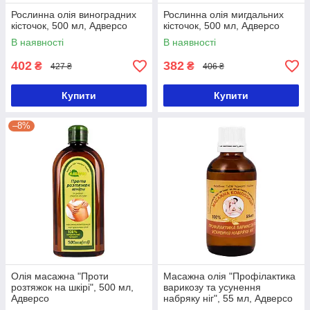
Рослинна олія виноградних
Рослинна олія мигдальних
кісточок, 500 мл, Адверсо
кісточок, 500 мл, Адверсо
В наявності
В наявності
402
382
₴
₴
427 ₴
406 ₴
Купити
Купити
–8%
Олія масажна "Проти
Масажна олія "Профілактика
розтяжок на шкірі", 500 мл,
варикозу та усунення
Адверсо
набряку ніг", 55 мл, Адверсо