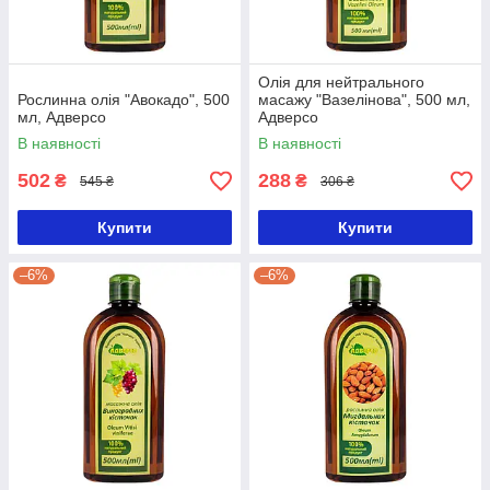
Олія для нейтрального
Рослинна олія "Авокадо", 500
масажу "Вазелінова", 500 мл,
мл, Адверсо
Адверсо
В наявності
В наявності
502
288
₴
₴
545 ₴
306 ₴
Купити
Купити
–6%
–6%