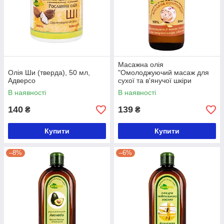
Масажна олія
Олія Ши (тверда), 50 мл,
"Омолоджуючий масаж для
Адверсо
сухої та в'янучої шкіри
обличчя", 55 мл, Адверсо
В наявності
В наявності
140
139
₴
₴
Купити
Купити
–8%
–6%