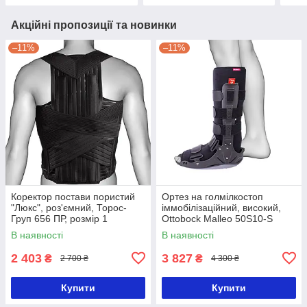
Акційні пропозиції та новинки
–11%
–11%
Коректор постави пористий
Ортез на голмілкостоп
"Люкс", роз'ємний, Торос-
іммобілізаційний, високий,
Груп 656 ПР, розмір 1
Ottobock Malleo 50S10-S
В наявності
В наявності
2 403
3 827
₴
₴
2 700 ₴
4 300 ₴
Купити
Купити