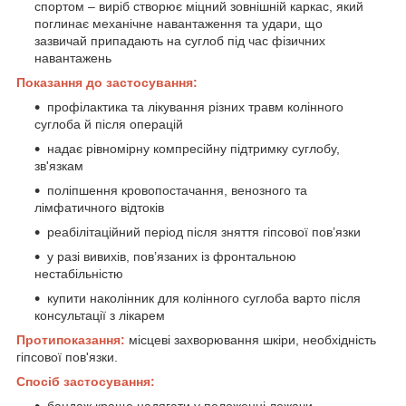
спортом – виріб створює міцний зовнішній каркас, який
поглинає механічне навантаження та удари, що
зазвичай припадають на суглоб під час фізичних
навантажень
Показання до застосування:
профілактика та лікування різних травм колінного
суглоба й після операцій
надає рівномірну компресійну підтримку суглобу,
зв'язкам
поліпшення кровопостачання, венозного та
лімфатичного відтоків
реабілітаційний період після зняття гіпсової пов’язки
у разі вивихів, пов’язаних із фронтальною
нестабільністю
купити наколінник для колінного суглоба варто після
консультації з лікарем
Протипоказання:
місцеві захворювання шкіри, необхідність
гіпсової пов'язки.
Спосіб застосування:
бандаж краще надягати у положенні лежачи,