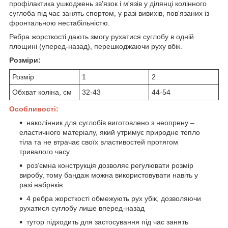
профілактика ушкоджень зв'язок і м'язів у ділянці колінного
суглоба під час занять спортом, у разі вивихів, пов'язаних із
фронтальною нестабільністю.
Ребра жорсткості дають змогу рухатися суглобу в одній
площині (уперед-назад), перешкоджаючи руху вбік.
Розміри:
Розмір
1
2
Обхват коліна, см
32-43
44-54
Особливості:
наколінник для суглобів виготовлено з неопрену –
еластичного матеріалу, який утримує природне тепло
тіла та не втрачає своїх властивостей протягом
тривалого часу
роз’ємна конструкція дозволяє регулювати розмір
виробу, тому бандаж можна використовувати навіть у
разі набряків
4 ребра жорсткості обмежують рух убік, дозволяючи
рухатися суглобу лише вперед-назад
тутор підходить для застосування під час занять