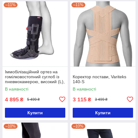
–11%
–11%
Іммобілізаційний ортез на
гомілковостопний суглоб із
Коректор постави, Variteks
пневмокамерою, високий (L),
140-S
Ottobock Malleo Immobil Air
В наявності
В наявності
Walker-S
4 895
3 115
₴
₴
5 499 ₴
3 499 ₴
Купити
Купити
–10%
–10%