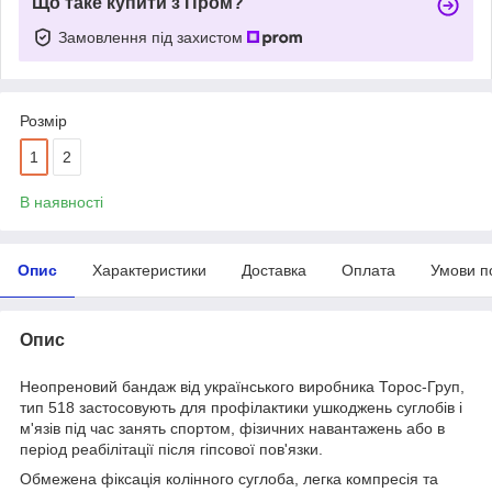
Що таке купити з Пром?
Замовлення під захистом
Розмір
1
2
В наявності
Опис
Характеристики
Доставка
Оплата
Умови п
Опис
Неопреновий бандаж від українського виробника Торос-Груп,
тип 518 застосовують для профілактики ушкоджень суглобів і
м'язів під час занять спортом, фізичних навантажень або в
період реабілітації після гіпсової пов'язки.
Обмежена фіксація колінного суглоба, легка компресія та