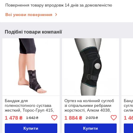
Повернення товару впродовж 14 днів за домовленістю
Всі умови повернення
Подібні товари компанії
Бандаж для
Ортез на колінний суглоб
Банд
голеностопного сустава
зі спіральними ребрами
сугл
жесткий, Торос-Груп 415,
жорсткості, Алком 4038,
силі
розмір 1
розмір 1
Алко
1 478
1 884
1 4
₴
₴
1 642 ₴
2 070 ₴
Купити
Купити