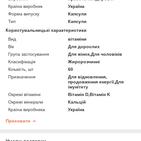
Країна виробник
Україна
Форма випуску
Капсули
Тип
Капсули
Користувальницькі характеристики
Вид
вітаміни
Вік
Для дорослих
Група застосування
Для жінок,Для чоловіків
Класифікація
Жиророзчинні
Кількість, шт
60
Призначення
Для відновлення,
продовження енергії,Для
імунітету
Окремі вітаміни
Вітамін D,Вітамін K
Окремі мінерали
Кальцій
Країна виробника
Україна
Приховати