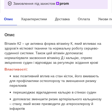
Замовлення під захистом
Опис
Характеристики
Доставка
Оплата
Умови п
Опис
Вітамін К2 – це активна форма вітаміну К, який впливає на
здоров’я кісткової тканини та нормальну роботу серцево-
судинної системи. Також цей вітамін допомагає
нормалізувати засвоєння вітаміну Д і кальцію, сприяє
зміцненню судин і відповідає за регуляцію зсідання крові
Властивості:
має позитивний вплив на стан кісток, його вживають
для профілактики остеопорозу та зменшення ризику
переломів
перешкоджає відкладенню кальцію в стінках судин
допомагає зменшити ризик артеріального кальцинозу
– стану, який може призводити до атеросклерозу й
інфарктів