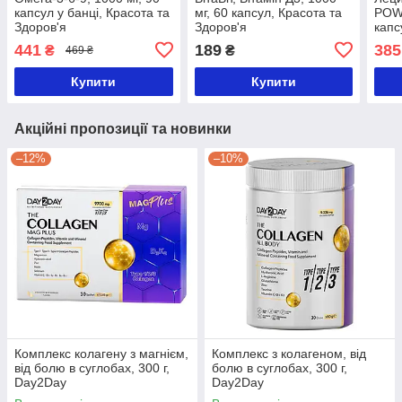
капсул у банці, Красота та
мг, 60 капсул, Красота та
POWE
Здоров'я
Здоров'я
капс
Здор
441
189
385
₴
₴
469 ₴
Купити
Купити
Акційні пропозиції та новинки
–12%
–10%
Комплекс колагену з магнієм,
Комплекс з колагеном, від
від болю в суглобах, 300 г,
болю в суглобах, 300 г,
Day2Day
Day2Day