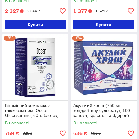
В наявності
В наявності
2 327
1 377
₴
₴
2 644 ₴
1 529 ₴
Купити
Купити
–8%
–8%
Вітамінний комплекс з
Акулячий хрящ (750 мг
глюкозаміном, Ocean
хондроїтину сульфату), 100
Glucosamine, 60 таблеток,
капсул, Красота та Здоров'я
Orzax
В наявності
В наявності
759
636
₴
₴
825 ₴
691 ₴