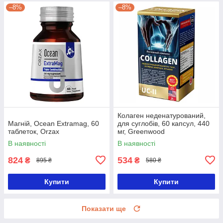
–8%
–8%
Колаген неденатурований,
Магній, Ocean Extramag, 60
для суглобів, 60 капсул, 440
таблеток, Orzax
мг, Greenwood
В наявності
В наявності
824
534
₴
₴
895 ₴
580 ₴
Купити
Купити
Показати ще