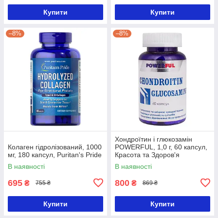
Купити
Купити
–8%
–8%
Хондроїтин і глюкозамін
Колаген гідролізований, 1000
POWERFUL, 1,0 г, 60 капсул,
мг, 180 капсул, Puritan's Pride
Красота та Здоров'я
В наявності
В наявності
695
800
₴
₴
755 ₴
869 ₴
Купити
Купити