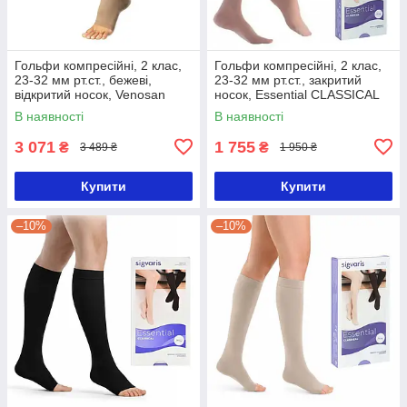
Гольфи компресійні, 2 клас,
Гольфи компресійні, 2 клас,
23-32 мм рт.ст., бежеві,
23-32 мм рт.ст., закритий
відкритий носок, Venosan
носок, Essential CLASSICAL
5002 AD-1-Удлиненная
Plus, Sigvaris-Удлиненная
В наявності
В наявності
3 071
1 755
₴
₴
3 489 ₴
1 950 ₴
Купити
Купити
–10%
–10%