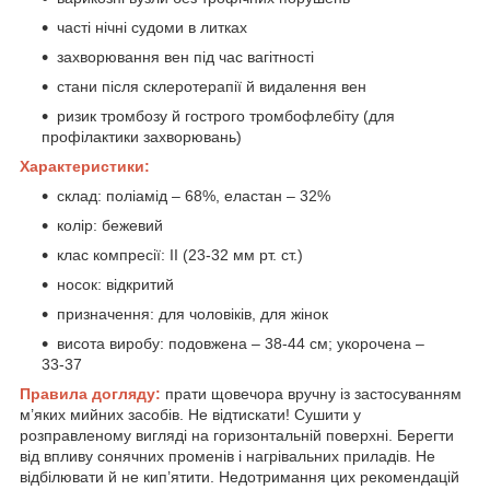
часті нічні судоми в литках
захворювання вен під час вагітності
стани після склеротерапії й видалення вен
ризик тромбозу й гострого тромбофлебіту (для
профілактики захворювань)
Характеристики:
склад: поліамід – 68%, еластан – 32%
колір: бежевий
клас компресії: II (23-32 мм рт. ст.)
носок: відкритий
призначення: для чоловіків, для жінок
висота виробу: подовжена – 38-44 см; укорочена –
33-37
Правила догляду:
прати щовечора вручну із застосуванням
м’яких мийних засобів. Не відтискати! Сушити у
розправленому вигляді на горизонтальній поверхні. Берегти
від впливу сонячних променів і нагрівальних приладів. Не
відбілювати й не кип’ятити. Недотримання цих рекомендацій