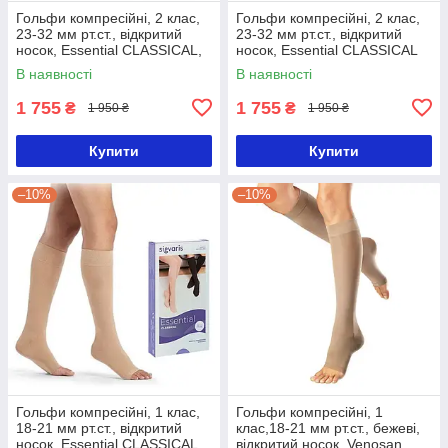
Гольфи компресійні, 2 клас,
Гольфи компресійні, 2 клас,
23-32 мм рт.ст., відкритий
23-32 мм рт.ст., відкритий
носок, Essential CLASSICAL,
носок, Essential CLASSICAL
чорні, Sigvaris
Plus, бежеві, Sigvaris
В наявності
В наявності
1 755
1 755
₴
₴
1 950 ₴
1 950 ₴
Купити
Купити
–10%
–10%
Гольфи компресійні, 1 клас,
Гольфи компресійні, 1
18-21 мм рт.ст., відкритий
клас,18-21 мм рт.ст., бежеві,
носок, Essential CLASSICAL,
відкритий носок, Venosan