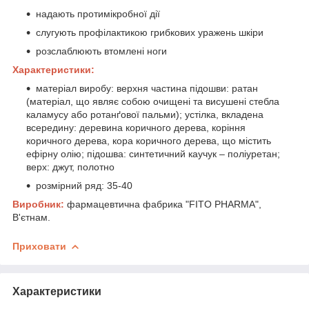
надають протимікробної дії
слугують профілактикою грибкових уражень шкіри
розслаблюють втомлені ноги
Характеристики:
матеріал виробу: верхня частина підошви: ратан
(матеріал, що являє собою очищені та висушені стебла
каламусу або ротанґової пальми); устілка, вкладена
всередину: деревина коричного дерева, коріння
коричного дерева, кора коричного дерева, що містить
ефірну олію; підошва: синтетичний каучук – поліуретан;
верх: джут, полотно
розмірний ряд: 35-40
Виробник:
фармацевтична фабрика "FITO PHARMA",
В'єтнам.
Приховати
Характеристики