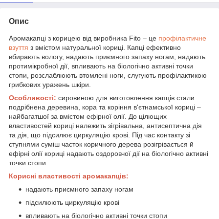
Опис
Аромакапці з корицею від виробника Fito – це
профілактичне
взуття
з вмістом натуральної кориці. Капці ефективно
вбирають вологу, надають приємного запаху ногам, надають
протимікробної дії, впливають на біологічно активні точки
стопи, розслаблюють втомлені ноги, слугують профілактикою
грибкових уражень шкіри.
Особливості:
сировиною для виготовлення капців стали
подрібнена деревина, кора та коріння в'єтнамської кориці –
найбагатшої за вмістом ефірної олії. До цілющих
властивостей кориці належить зігрівальна, антисептична дія
та дія, що підсилює циркуляцію крові. Під час контакту зі
ступнями суміш часток коричного дерева розігрівається й
ефірні олії кориці надають оздоровчої дії на біологічно активні
точки стопи.
Корисні властивості аромакапців:
надають приємного запаху ногам
підсилюють циркуляцію крові
впливають на біологічно активні точки стопи