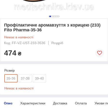
Профілактичне аромавзуття з корицею (233)
Fito Pharma-35-36
Немає в наявності
Код: FF-VZ-UST-233-3536
Роздріб
474
₴
Розмір
35-36
37-38
39-40
Немає в наявності
Опис
Характеристики
Доставка
Оплата
Умови п