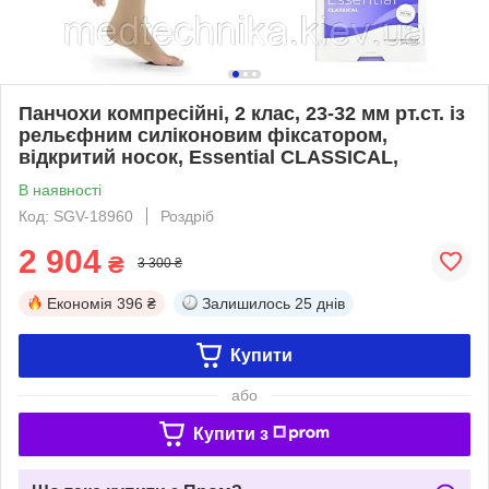
Панчохи компресійні, 2 клас, 23-32 мм рт.ст. із
рельєфним силіконовим фіксатором,
відкритий носок, Essential CLASSICAL,
В наявності
Код: SGV-18960
Роздріб
2 904
₴
3 300 ₴
Економія
396 ₴
Залишилось
25 днів
Купити
або
Купити з