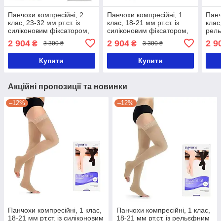
Панчохи компресійні, 2
Панчохи компресійні, 1
Панч
клас, 23-32 мм рт.ст. із
клас, 18-21 мм рт.ст. із
клас,
силіконовим фіксатором,
силіконовим фіксатором,
рель
закритий носок, Essential
відкритий носок, Essential
відк
2 904
2 904
2 9
₴
₴
3 300 ₴
3 300 ₴
CLASSICAL, Sigvaris-1-
CLASSICAL PLUS, Sigvaris
CLAS
Стандартна
Купити
Купити
Акційні пропозиції та новинки
–12%
–12%
Панчохи компресійні, 1 клас,
Панчохи компресійні, 1 клас,
18-21 мм рт.ст. із силіконовим
18-21 мм рт.ст. із рельєфним