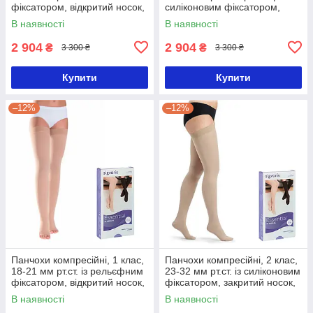
фіксатором, відкритий носок,
силіконовим фіксатором,
Essential CLASSICAL PLUS,
відкритий носок, Essential
В наявності
В наявності
Sigvaris
CLASSICAL, Sigvaris
2 904
2 904
₴
₴
3 300 ₴
3 300 ₴
Купити
Купити
–12%
–12%
Панчохи компресійні, 1 клас,
Панчохи компресійні, 2 клас,
18-21 мм рт.ст. із рельєфним
23-32 мм рт.ст. із силіконовим
фіксатором, відкритий носок,
фіксатором, закритий носок,
Essential CLASSICAL,
Essential CLASSICAL PLUS,
В наявності
В наявності
Sigvaris-1
Sigvaris-2