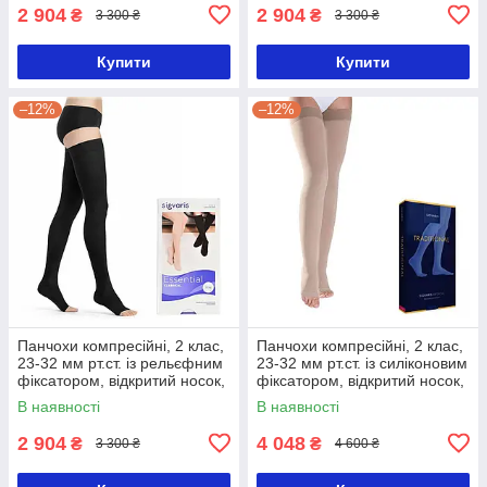
2 904
2 904
₴
₴
3 300 ₴
3 300 ₴
Купити
Купити
–12%
–12%
Панчохи компресійні, 2 клас,
Панчохи компресійні, 2 клас,
23-32 мм рт.ст. із рельєфним
23-32 мм рт.ст. із силіконовим
фіксатором, відкритий носок,
фіксатором, відкритий носок,
Essential CLASSICAL,
Specialities TRADITIONAL,
В наявності
В наявності
Sigvaris-M
2 904
4 048
₴
₴
3 300 ₴
4 600 ₴