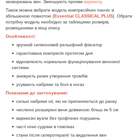
захворювань вен. Зменшують прояви
варикозу
.
Також можна вибрати модель компресійних панчіх зі
збільшеною повнотою (
Essential CLASSICAL PLUS
). Обрати
потрібну модель необхідно за таблицями розмірів,
розміщеними в кінці опису.
Особливості:
зручний силіконовий рельєфний фіксатор
гарантована компресія протягом дня
відновлюють нормальне функціонування венозної
системи
знижують ризик утворення тромбів
усувають набряки та болі в ногах
Показання до застосування:
сильні набряки ніг, які не припиняються до ранку
численні розширені вени довжиною більш як 5 см
варикозні вузли без трофічних порушень
часті нічні судоми в гомілках
стани після склеротерапії та видалення вен