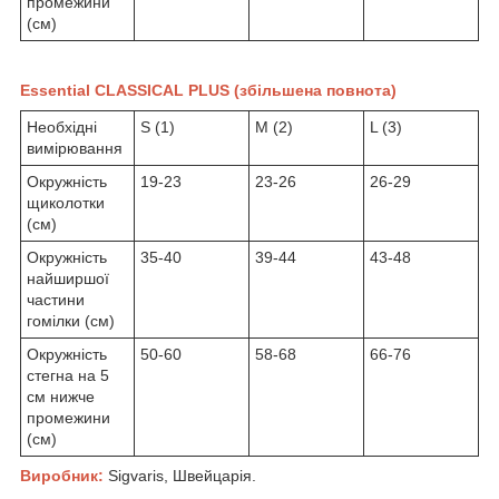
промежини
(см)
Essential CLASSICAL PLUS (збільшена повнота)
Необхідні
S (1)
M (2)
L (3)
вимірювання
Окружність
19-23
23-26
26-29
щиколотки
(см)
Окружність
35-40
39-44
43-48
найширшої
частини
гомілки (см)
Окружність
50-60
58-68
66-76
стегна на 5
см нижче
промежини
(см)
Виробник:
Sigvaris, Швейцарія.