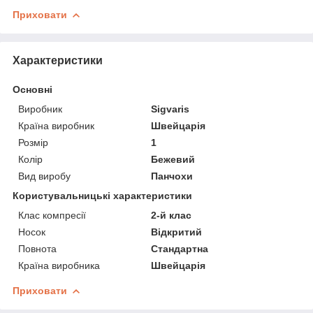
Приховати
Характеристики
Основні
Виробник
Sigvaris
Країна виробник
Швейцарія
Розмір
1
Колір
Бежевий
Вид виробу
Панчохи
Користувальницькі характеристики
Клас компресії
2-й клас
Носок
Відкритий
Повнота
Стандартна
Країна виробника
Швейцарія
Приховати