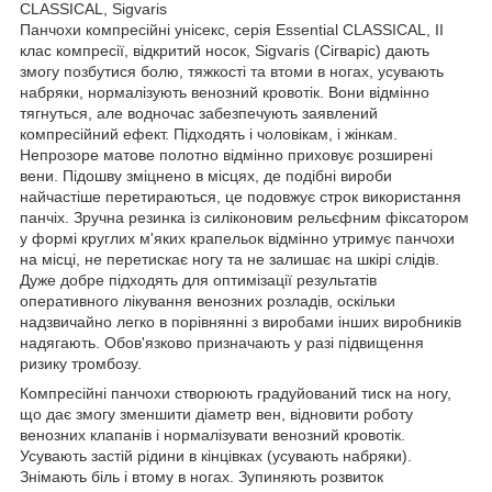
CLASSICAL, Sigvaris
Панчохи компресійні унісекс, серія Essential CLASSICAL, II
клас компресії, відкритий носок, Sigvaris (Сігваріс) дають
змогу позбутися болю, тяжкості та втоми в ногах, усувають
набряки, нормалізують венозний кровотік. Вони відмінно
тягнуться, але водночас забезпечують заявлений
компресійний ефект. Підходять і чоловікам, і жінкам.
Непрозоре матове полотно відмінно приховує розширені
вени. Підошву зміцнено в місцях, де подібні вироби
найчастіше перетираються, це подовжує строк використання
панчіх. Зручна резинка із силіконовим рельєфним фіксатором
у формі круглих м'яких крапельок відмінно утримує панчохи
на місці, не перетискає ногу та не залишає на шкірі слідів.
Дуже добре підходять для оптимізації результатів
оперативного лікування венозних розладів, оскільки
надзвичайно легко в порівнянні з виробами інших виробників
надягають. Обов'язково призначають у разі підвищення
ризику тромбозу.
Компресійні панчохи створюють градуйований тиск на ногу,
що дає змогу зменшити діаметр вен, відновити роботу
венозних клапанів і нормалізувати венозний кровотік.
Усувають застій рідини в кінцівках (усувають набряки).
Знімають біль і втому в ногах. Зупиняють розвиток