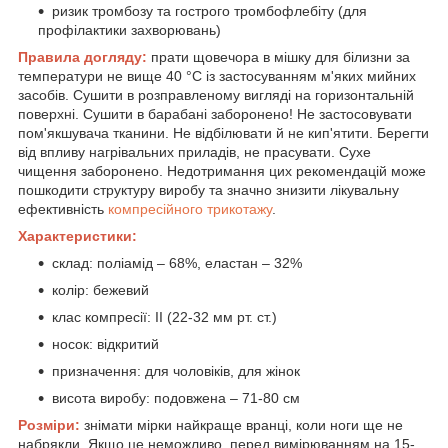
ризик тромбозу та гострого тромбофлебіту (для
профілактики захворювань)
Правила догляду:
прати щовечора в мішку для білизни за
температури не вище 40 °С із застосуванням м'яких мийних
засобів. Сушити в розправленому вигляді на горизонтальній
поверхні. Сушити в барабані заборонено! Не застосовувати
пом'якшувача тканини. Не відбілювати й не кип'ятити. Берегти
від впливу нагрівальних приладів, не прасувати. Сухе
чищення заборонено. Недотримання цих рекомендацій може
пошкодити структуру виробу та значно знизити лікувальну
ефективність
компресійного трикотажу
.
Характеристики:
склад: поліамід – 68%, еластан – 32%
колір: бежевий
клас компресії: ІІ (22-32 мм рт. ст.)
носок: відкритий
призначення: для чоловіків, для жінок
висота виробу: подовжена – 71-80 см
Розміри:
знімати мірки найкраще вранці, коли ноги ще не
набрякли. Якщо це неможливо, перед вимірюванням на 15-