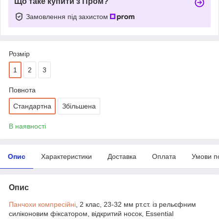
Що таке купити з Пром?
Замовлення під захистом
Розмір
1
2
3
Повнота
Стандартна
Збільшена
В наявності
Опис
Характеристики
Доставка
Оплата
Умови п
Опис
Панчохи компресійні
, 2 клас, 23-32 мм рт.ст. із рельєфним
силіконовим фіксатором, відкритий носок, Essential