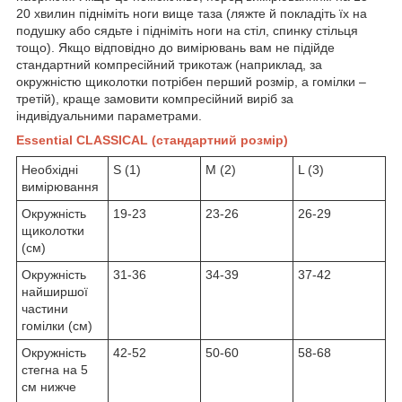
20 хвилин підніміть ноги вище таза (ляжте й покладіть їх на
подушку або сядьте і підніміть ноги на стіл, спинку стільця
тощо). Якщо відповідно до вимірювань вам не підійде
стандартний компресійний трикотаж (наприклад, за
окружністю щиколотки потрібен перший розмір, а гомілки –
третій), краще замовити компресійний виріб за
індивідуальними параметрами.
Essential CLASSICAL (стандартний розмір)
Необхідні
S (1)
M (2)
L (3)
вимірювання
Окружність
19-23
23-26
26-29
щиколотки
(см)
Окружність
31-36
34-39
37-42
найширшої
частини
гомілки (см)
Окружність
42-52
50-60
58-68
стегна на 5
см нижче