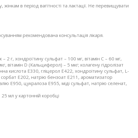
 жінкам в період вагітності та лактації. Не перевищувати
осуванням рекомендована консультація лікаря.
к – 2 г, хондроїтину сульфат – 100 мг, вітамін С – 60 мг,
мкг, вітамін D (Кальциферол) – 5 мкг; колагену гідролізат
онна кислота Е330, гліцерол Е422, хондроітину сульфат, L-
ію сорбат Е202, натрію бензоат Е211, ароматизатор
алію Е950, цукралоза Е955, міді сульфат, натрію селенат,
 25 мл у картонній коробці