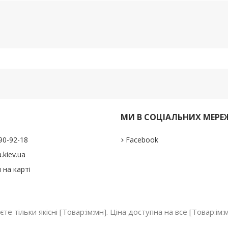
И
МИ В СОЦІАЛЬНИХ МЕРЕ
290-92-18
Facebook
.kiev.ua
 на карті
те тільки якісні [Товар:ім:мн]. Ціна доступна на все [Товар: