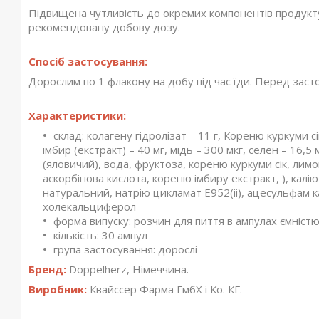
Підвищена чутливість до окремих компонентів продукту,
рекомендовану добову дозу.
Спосіб застосування:
Дорослим по 1 флакону на добу під час їди. Перед заст
Характеристики:
склад: колагену гідролізат – 11 г, Кореню куркуми сі
імбир (екстракт) – 40 мг, мідь – 300 мкг, селен – 16,5 
(яловичий), вода, фруктоза, кореню куркуми сік, лим
аскорбінова кислота, кореню імбиру екстракт, ), кал
натуральний, натрію цикламат Е952(іі), ацесульфам к
холекальциферол
форма випуску: розчин для пиття в ампулах ємністю
кількість: 30 ампул
група застосування: дорослі
Бренд:
Doppelherz, Німеччина.
Виробник:
Квайссер Фарма ГмбХ і Ко. КГ.