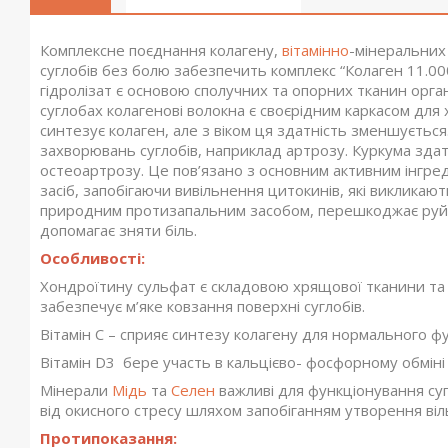
Комплексне поєднання колагену,
вітамінно
-мінеральних
суглобів без болю забезпечить комплекс “Колаген 11.00
гідролізат є основою сполучних та опорних тканин орга
суглобах колагенові волокна є своєрідним каркасом для 
синтезує колаген, але з віком ця здатність зменшується
захворювань суглобів, наприклад артрозу. Куркума здатн
остеоартрозу. Це пов’язано з основним активним інгред
засіб, запобігаючи вивільнення цитокинів, які виклика
природним протизапальним засобом, перешкоджає руй
допомагає зняти біль.
Особливості:
Хондроїтину сульфат є складовою хрящової тканини та з
забезпечує м’яке ковзання поверхні суглобів.
Вітамін С – сприяє синтезу колагену для нормального ф
Вітамін D3 бере участь в кальцієво- фосфорному обміні т
Мінерали
Мідь
та
Селен
важливі для функціонування суг
від окисного стресу шляхом запобіганням утворення віл
Протипоказання: