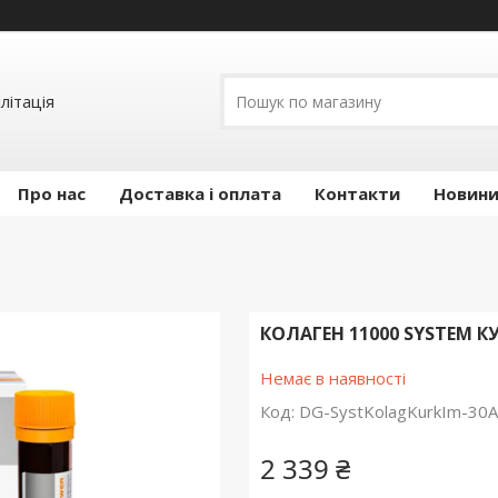
літація
Про нас
Доставка і оплата
Контакти
Новини 
КОЛАГЕН 11000 SYSTEM К
Немає в наявності
Код:
DG-SystKolagKurkIm-30A
2 339 ₴