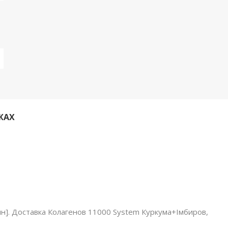
ЖАХ
ім:мн]. Доставка Колагенов 11000 System Куркума+Імбиров,