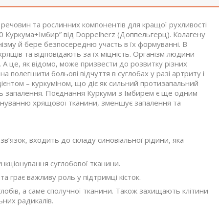
 речовин та рослинних компонентів для кращої рухливості
0 Куркума+Імбир” від Doppelherz (Доппельгерц). Колагену
нізму й бере безпосередню участь в їх формуванні. В
хрящів та відповідають за їх міцність. Організм людини
. А це, як відомо, може призвести до розвитку різних
а полегшити больові відчуття в суглобах у разі артриту і
ієнтом – куркуміном, що діє як сильний протизапальний
ють запалення. Поєднання Куркуми з Імбирем є ще одним
нуванню хрящової тканини, зменшує запалення та
в’язок, входить до складу синовіальної рідини, яка
ункціонування суглобової тканини.
а грає важливу роль у підтримці кісток.
лобів, а саме сполучної тканини. Також захищають клітини
ьних радикалів.