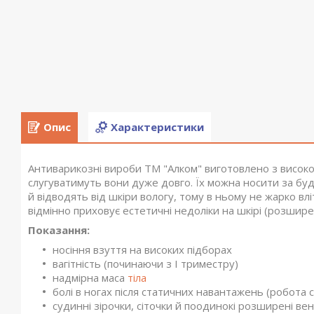
Опис
Характеристики
Антиварикозні вироби ТМ "Алком" виготовлено з високоя
слугуватимуть вони дуже довго. Їх можна носити за бу
й відводять від шкіри вологу, тому в ньому не жарко вл
відмінно приховує естетичні недоліки на шкірі (розширен
Показання:
носіння взуття на високих підборах
вагітність (починаючи з I триместру)
надмірна маса
тіла
болі в ногах після статичних навантажень (робота 
судинні зірочки, сіточки й поодинокі розширені в