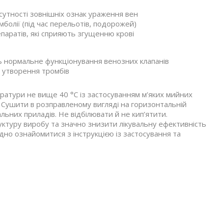
відсутності зовнішніх ознак ураження вен
болії (під час перельотів, подорожей)
паратів, які сприяють згущенню крові
 нормальне функціонування венозних клапанів
 утворення тромбів
ратури не вище 40 °С із застосуванням м’яких мийних
! Сушити в розправленому вигляді на горизонтальній
альних приладів. Не відбілювати й не кип’ятити.
туру виробу та значно знизити лікувальну ефективність
но ознайомитися з інструкцією із застосування та