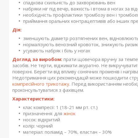
спадкова схильність до захворювань вен
набряки ніг під вечір, важкість і втома в ногах за 
необхідність профілактики тромбозу вен і тромбоем
приймання оральних контрацептивів або інших пре
Дія:
зменшують діаметр розтягнених вен, відновлюють
нормалізують венозний кровоток, знижують ризик
усувають набряк і біль у ногах
Догляд за виробом:
прати щовечора вручну за темпе
засобів. Не терти, віджимати акуратно. Не викручувати
поверхні. Берегти від впливу сонячних променів і нагрів
Недотримання цих рекомендацій може пошкодити струк
компресійного трикотажу
. Перед використанням необхід
проконсультуватися з фахівцем.
Характеристики:
клас компресії: 1 (18-21 мм рт. ст.)
призначення: для
жінок
носок: відкритий
колір: чорний
матеріал: поліамід – 70%, еластан – 30%