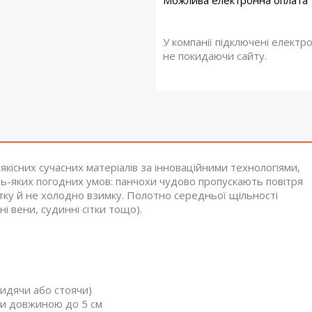
У компанії підключені електр
не покидаючи сайту.
кісних сучасних матеріалів за інноваційними технологіями,
дь-яких погодних умов: панчохи чудово пропускають повітря
ітку й не холодно взимку. Полотно середньої щільності
і вени, судинні сітки тощо).
сидячи або стоячи)
ени довжиною до 5 см