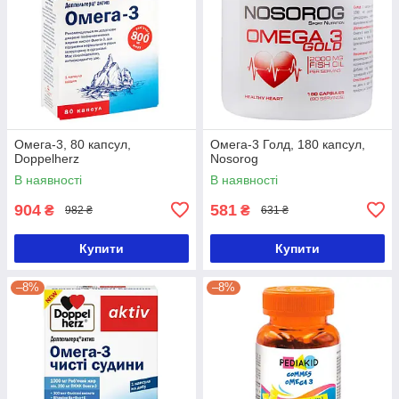
Омега-3, 80 капсул,
Омега-3 Голд, 180 капсул,
Doppelherz
Nosorog
В наявності
В наявності
904
581
₴
₴
982 ₴
631 ₴
Купити
Купити
–8%
–8%