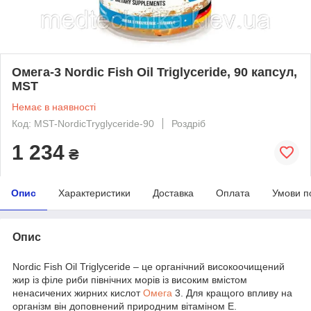
Омега-3 Nordic Fish Oil Triglyceride, 90 капсул,
MST
Немає в наявності
Код: MST-NordicTryglyceride-90
Роздріб
1 234
₴
Опис
Характеристики
Доставка
Оплата
Умови п
Опис
Nordic Fish Oil Triglyceride – це органічний високоочищений
жир із філе риби північних морів із високим вмістом
ненасичених жирних кислот
Омега
3. Для кращого впливу на
організм він доповнений природним вітаміном Е.