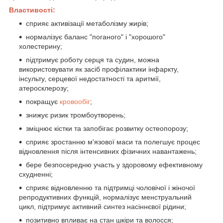
Властивості:
сприяє активізації метаболізму жирів;
нормалізує баланс "поганого" і "хорошого"
холестерину;
підтримує роботу серця та судин, можна
використовувати як засіб профілактики інфаркту,
інсульту, серцевої недостатності та аритмії,
атеросклерозу;
покращує
кровообіг
;
знижує ризик тромбоутворень;
зміцнює кістки та запобігає розвитку остеопорозу;
сприяє зростанню м'язової маси та полегшує процес
відновлення після інтенсивних фізичних навантажень;
бере безпосередню участь у здоровому ефективному
схудненні;
сприяє відновленню та підтримці чоловічої і жіночої
репродуктивних функцій, нормалізує менструальний
цикл, підтримує активний синтез насіннєвої рідини;
позитивно впливає на стан шкіри та волосся;