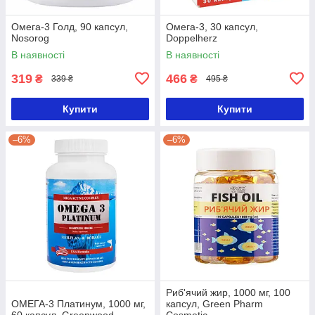
Омега-3 Голд, 90 капсул,
Омега-3, 30 капсул,
Nosorog
Doppelherz
В наявності
В наявності
319
466
₴
₴
339 ₴
495 ₴
Купити
Купити
–6%
–6%
Риб'ячий жир, 1000 мг, 100
ОМЕГА-3 Платинум, 1000 мг,
капсул, Green Pharm
60 капсул, Greenwood
Cosmetic