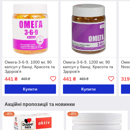
Омега-3-6-9, 1000 мг, 90
Омега-3-6-9, 1200 мг, 90
Омег
капсул у банці, Красота та
капсул у банці, Красота та
Nos
Здоров'я
Здоров'я
441
441
319
₴
₴
469 ₴
469 ₴
Купити
Купити
Акційні пропозиції та новинки
–8%
–8%