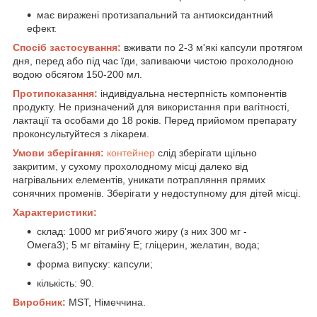
має виражені протизапальний та антиоксидантний
ефект.
Спосіб застосування:
вживати по 2-3 м'які капсули протягом
дня, перед або під час їди, запиваючи чистою прохолодною
водою обсягом 150-200 мл.
Протипоказання:
індивідуальна нестерпність компонентів
продукту. Не призначений для використання при вагітності,
лактації та особами до 18 років. Перед прийомом препарату
проконсультуйтеся з лікарем.
Умови зберігання:
контейнер
слід зберігати щільно
закритим, у сухому прохолодному місці далеко від
нагрівальних елементів, уникати потрапляння прямих
сонячних променів. Зберігати у недоступному для дітей місці.
Характеристики:
склад: 1000 мг риб'ячого жиру (з них 300 мг -
Омега3); 5 мг вітаміну Е; гліцерин, желатин, вода;
форма випуску: капсули;
кількість: 90.
Виробник:
MST, Німеччина.