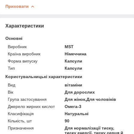
Приховати
Характеристики
Основні
Виробник
MST
Країна виробник
Німеччина
Форма випуску
Капсули
Тип
Капсули
Користувальницькі характеристики
Вид
вітаміни
Вік
Для дорослих
Група застосування
Для жінок,Для чоловіків
Джерело жирних кислот
Омега-3
Класифікація
Натуральні
Кількість, шт
90
Призначення
Для нормалізації тиску,
тиску енергії, тиску серця й