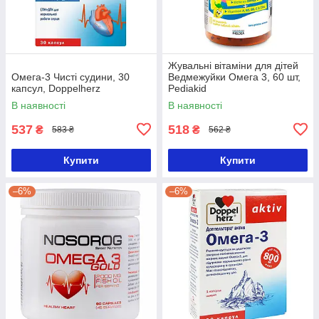
Жувальні вітаміни для дітей
Омега-3 Чисті судини, 30
Ведмежуйки Омега 3, 60 шт,
капсул, Doppelherz
Pediakid
В наявності
В наявності
537
518
₴
₴
583 ₴
562 ₴
Купити
Купити
–6%
–6%