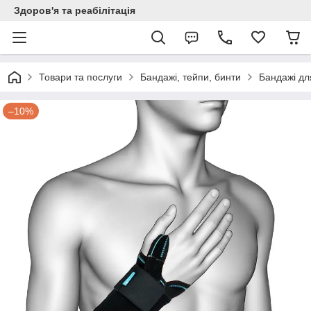
Здоров'я та реабілітація
Товари та послуги
Бандажі, тейпи, бинти
Бандажі дл
–10%