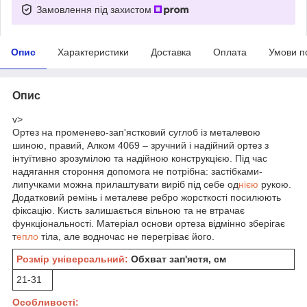
Замовлення під захистом
Опис
Характеристики
Доставка
Оплата
Умови п
Опис
v>
Ортез на променево-зап'ястковий суглоб із металевою
шиною, правий, Алком 4069 – зручний і надійний ортез з
інтуїтивно зрозумілою та надійною конструкцією. Під час
надягання стороння допомога не потрібна: застібками-
липучками можна прилаштувати виріб під себе од
нією
рукою.
Додатковий ремінь і металеве ребро жорсткості посилюють
фіксацію. Кисть залишається вільною та не втрачає
функціональності. Матеріал основи ортеза відмінно зберігає
т
епло
тіла, але водночас не перегріває його.
Розмір універсальний:
Обхват зап'ястя, см
21-31
Особливості: