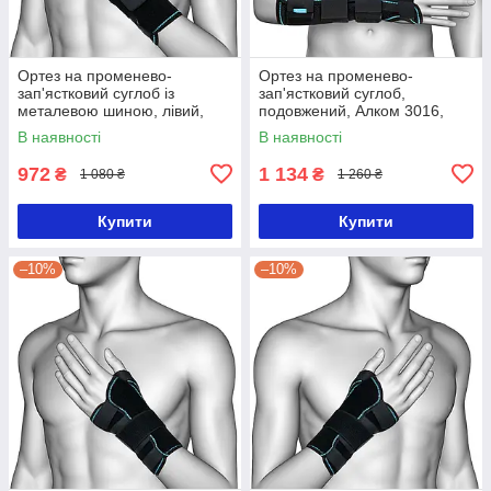
Ортез на променево-
Ортез на променево-
зап'ястковий суглоб із
зап'ястковий суглоб,
металевою шиною, лівий,
подовжений, Алком 3016,
Алком 4069
розмір 1
В наявності
В наявності
972
1 134
₴
₴
1 080 ₴
1 260 ₴
Купити
Купити
–10%
–10%