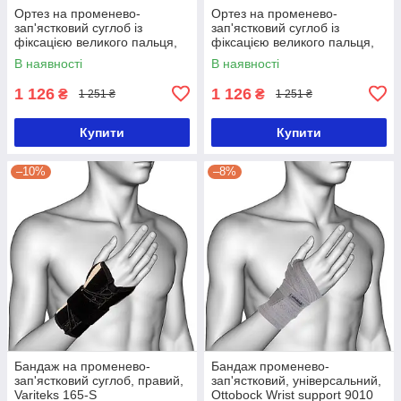
Ортез на променево-
Ортез на променево-
зап'ястковий суглоб із
зап'ястковий суглоб із
фіксацією великого пальця,
фіксацією великого пальця,
лівий, Алком 4065
правий, Алком 4065
В наявності
В наявності
1 126
1 126
₴
₴
1 251 ₴
1 251 ₴
Купити
Купити
–10%
–8%
Бандаж на променево-
Бандаж променево-
зап'ястковий суглоб, правий,
зап'ястковий, універсальний,
Variteks 165-S
Ottobock Wrist support 9010