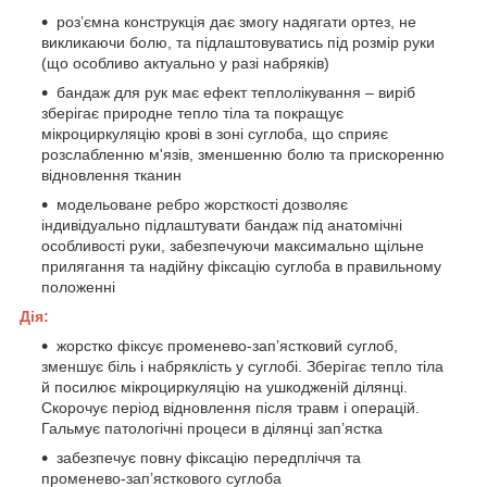
роз’ємна конструкція дає змогу надягати ортез, не
викликаючи болю, та підлаштовуватись під розмір руки
(що особливо актуально у разі набряків)
бандаж для рук має ефект теплолікування – виріб
зберігає природне тепло тіла та покращує
мікроциркуляцію крові в зоні суглоба, що сприяє
розслабленню м'язів, зменшенню болю та прискоренню
відновлення тканин
модельоване ребро жорсткості дозволяє
індивідуально підлаштувати бандаж під анатомічні
особливості руки, забезпечуючи максимально щільне
прилягання та надійну фіксацію суглоба в правильному
положенні
Дія:
жорстко фіксує променево-зап’ястковий суглоб,
зменшує біль і набряклість у суглобі. Зберігає тепло тіла
й посилює мікроциркуляцію на ушкодженій ділянці.
Скорочує період відновлення після травм і операцій.
Гальмує патологічні процеси в ділянці зап’ястка
забезпечує повну фіксацію передпліччя та
променево-зап’ясткового суглоба