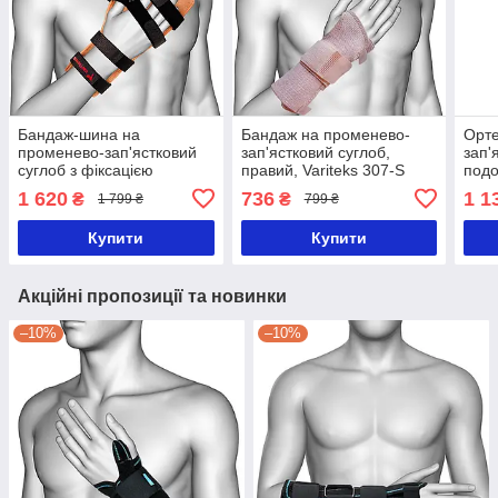
Бандаж-шина на
Бандаж на променево-
Орте
променево-зап'ястковий
зап'ястковий суглоб,
зап'
суглоб з фіксацією
правий, Variteks 307-S
подо
передпліччя, правий,
розм
1 620
736
1 1
₴
₴
1 799 ₴
799 ₴
Variteks 311-S/M
Купити
Купити
Акційні пропозиції та новинки
–10%
–10%