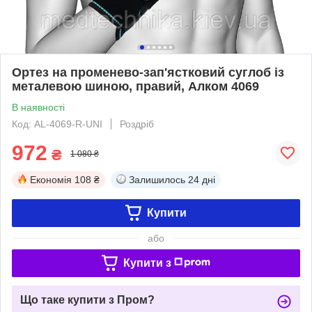
Ортез на променево-зап'ястковий суглоб із
металевою шиною, правий, Алком 4069
В наявності
Код: AL-4069-R-UNI
Роздріб
972
₴
1 080 ₴
Економія
108 ₴
Залишилось
24 дні
Купити
або
Купити з
Що таке купити з Пром?