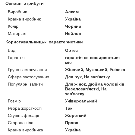
Основні атрибути
Виробник
Алком
Країна виробник
Україна
Колір
Чорний
Матеріал
Нейлон
Користувальницькі характеристики
Вид
Ортез
Гарантія
гарантія не поширюється
міс
Група застосування
Жіночий, Мужський, Унісекс
Сфера застосування
Для рук, На зап'ястку
Популярні запити
Для жінок, дюйма чоловіків,
Веселозап'ясткі, На
зап'ястку
Розмір
Універсальний
Ребра жорсткості
Так
Ступінь фіксації
Жорсткий
Сторона тіла
Права
Країна виробника
Україна