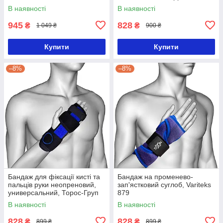
В наявності
В наявності
945
828
₴
₴
1 049 ₴
900 ₴
Купити
Купити
–8%
–8%
Бандаж для фіксації кисті та
Бандаж на променево-
пальців руки неопреновий,
зап'ястковий суглоб, Variteks
универсальний, Торос-Груп
879
556
В наявності
В наявності
828
828
₴
₴
899 ₴
899 ₴