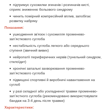
підтримує сухожилки згиначів і розгиначів кисті,
сприяє зниженню больового синдрому
чинить помірний компресійний вплив, запобігає
розвитку набряку
Показання:
ушкодження зв’язок і сухожилля променево-
зап’ясткового суглоба
нестабільність суглоба легкого або середнього
ступеня (звичний вивих)
нейропатії периферичних нервів (тунельний синдром,
стилоїдит)
хронічні запальні захворювання променево-
зап’ясткового суглоба
підвищені спортивні й виробничі навантаження на
суглоб
у разі складної або ускладненої травми променево-
зап'ястного суглоба (рекомендовано використовувати
бандаж на 3-4 день після травми)
Характеристики: