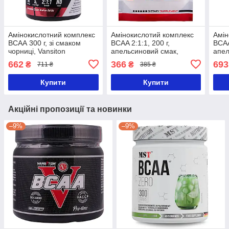
Амінокислотний комплекс
Амінокислотий комплекс
Амін
ВСAА 300 г, зі смаком
BCAA 2:1:1, 200 г,
BCAA
чорниці, Vansiton
апельсиновий смак,
апел
Nosorog
Nos
662
366
693
₴
₴
711 ₴
385 ₴
Купити
Купити
Акційні пропозиції та новинки
–9%
–9%