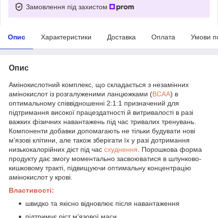
Замовлення під захистом
Опис
Характеристики
Доставка
Оплата
Умови п
Опис
Амінокислотний комплекс, що складається з незамінних
амінокислот із розгалуженими ланцюжками (
BCAA
) в
оптимальному співвідношенні 2:1:1 призначений для
підтримання високої працездатності й витривалості в разі
важких фізичних навантажень під час тривалих тренувань.
Компоненти добавки допомагають не тільки будувати нові
м'язові клітини, але також зберігати їх у разі дотримання
низькокалорійних дієт під час
схуднення
. Порошкова форма
продукту дає змогу моментально засвоюватися в шлунково-
кишковому тракті, підвищуючи оптимальну концентрацію
амінокислот у крові.
Властивості:
швидко та якісно відновлює після навантаження
підтримує ріст м'язової маси