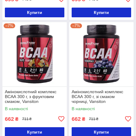
Купити
Купити
–7%
–7%
Амінокислотний комплекс
Амінокислотний комплекс
ВСAА 300 г, з фруктовим
ВСAА 300 г, зі смаком
смаком, Vansiton
чорниці, Vansiton
В наявності
В наявності
662
662
₴
₴
711 ₴
711 ₴
Купити
Купити