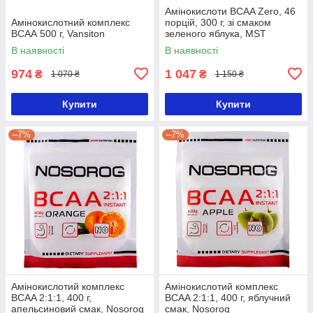
Амінокислоти BCAA Zero, 46
Амінокислотний комплекс
порцій, 300 г, зі смаком
ВСAА 500 г, Vansiton
зеленого яблука, MST
В наявності
В наявності
974
1 047
₴
₴
1 070 ₴
1 150 ₴
Купити
Купити
–7%
–7%
Амінокислотий комплекс
Амінокислотий комплекс
BCAA 2:1:1, 400 г,
BCAA 2:1:1, 400 г, яблучний
апельсиновий смак, Nosorog
смак, Nosorog