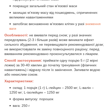
покращує загальний стан м'язової маси
захищає м'язову масу від пошкоджень, спричинених
великими навантаженнями
запобігає виснаженню м'язових клітин у разі
зниження
ваги
Особливості:
не вживати перед сном; у разі значних
передозувань (2-3 і більше разів) може виникати ефект
сильного збудження; не перевищувати рекомендованої дози;
не використовувати як заміну повноцінного раціону; перед
вживанням рекомендовано проконсультуватися з лікарем.
Спосіб застосування:
приймати одну порцію 5 г (2 мірні
ложки) за 30-40 хвилин до початку тренування (фізичних
навантажень) і відразу після їх закінчення. Запивати водою
або некислим соком.
Характеристики:
склад: 1 порція (1 г) L-лейцин – 2500 мг; L-валін –
1250 мг; L-ізолейцин – 1250 мг
форма випуску: порошок
вага: 250 г