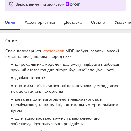
Замовлення під захистом
Опис
Характеристики
Доставка
Оплата
Умови п
Опис
Свою популярність
стетоскопи
MDF набули завдяки високій
якості та низці переваг, серед яких:
широка лінійка моделей дає змогу підібрати найбільш
зручний стетоскоп для лікаря будь-якої спеціальності
довічна гарантія
анатомічні м'які силіконові наконечники, у складі яких
немає фталатів і алергенів
металеві дуги виготовлено з неіржавної сталі
преміумкласу та вигнуті під оптимальним ергономічним
кутом
дуги відполіровано вручну та механічно, що
забезпечує ідеальну звукопровідність