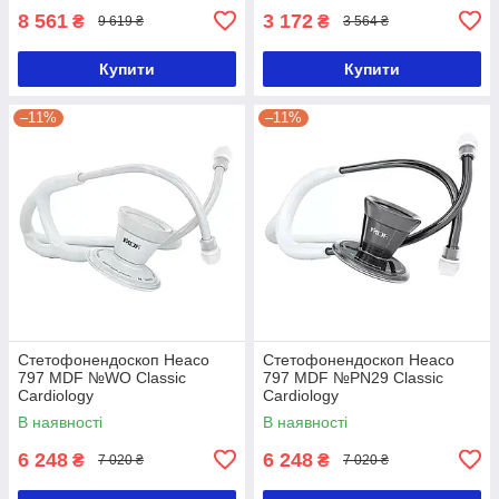
8 561
3 172
₴
₴
9 619 ₴
3 564 ₴
Купити
Купити
–11%
–11%
Стетофонендоскоп Heaco
Стетофонендоскоп Heaco
797 MDF №WO Classic
797 MDF №PN29 Classic
Cardiology
Cardiology
В наявності
В наявності
6 248
6 248
₴
₴
7 020 ₴
7 020 ₴