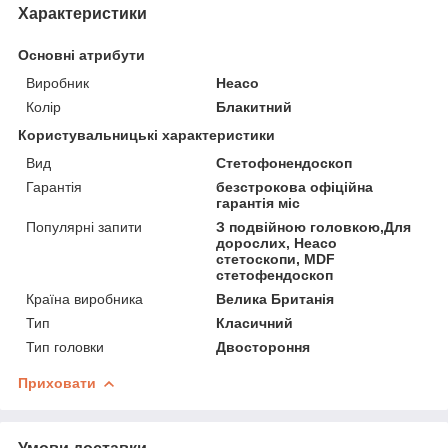
Характеристики
Основні атрибути
Виробник
Heaco
Колір
Блакитний
Користувальницькі характеристики
Вид
Стетофонендоскоп
Гарантія
безстрокова офіційна
гарантія міс
Популярні запити
З подвійною головкою,Для
дорослих, Heaco
стетоскопи, MDF
стетофендоскоп
Країна виробника
Велика Британія
Тип
Класичний
Тип головки
Двостороння
Приховати