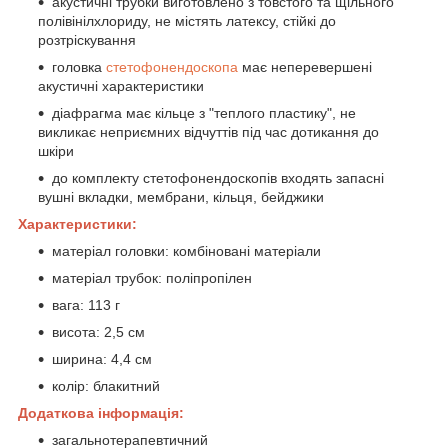
акустичні трубки виготовлено з товстого та щільного
полівінілхлориду, не містять латексу, стійкі до
розтріскування
головка
стетофонендоскопа
має неперевершені
акустичні характеристики
діафрагма має кільце з "теплого пластику", не
викликає неприємних відчуттів під час дотикання до
шкіри
до комплекту стетофонендоскопів входять запасні
вушні вкладки, мембрани, кільця, бейджики
Характеристики:
матеріал головки: комбіновані матеріали
матеріал трубок: поліпропілен
вага: 113 г
висота: 2,5 см
ширина: 4,4 см
колір: блакитний
Додаткова інформація:
загальнотерапевтичний