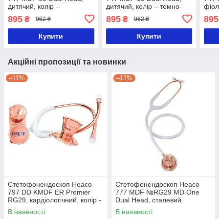
дитячий, колір –
дитячий, колір – темно-
фіол
блакитний
зелений
895
895
895
₴
₴
962 ₴
962 ₴
Купити
Купити
Акційні пропозиції та новинки
–11%
–11%
Стетофонендоскоп Heaco
Стетофонендоскоп Heaco
797 DD KMDF ER Premier
777 MDF №RG29 MD One
RG29, кардіологічний, колір -
Dual Head, сталевий
рожеве золото
В наявності
В наявності