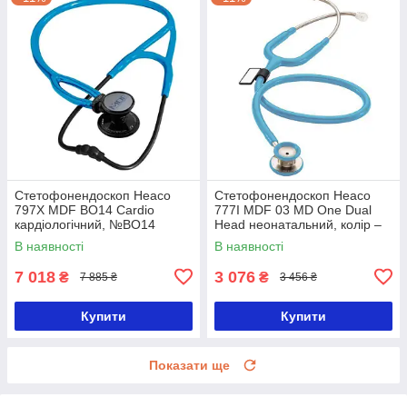
Стетофонендоскоп Heaco
Стетофонендоскоп Heaco
797X MDF BO14 Cardio
777I MDF 03 MD One Dual
кардіологічний, №BO14
Head неонатальний, колір –
блакитний
В наявності
В наявності
7 018
3 076
₴
₴
7 885 ₴
3 456 ₴
Купити
Купити
Показати ще