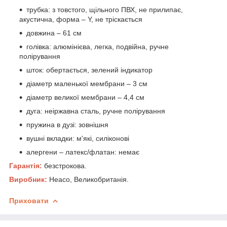
трубка: з товстого, щільного ПВХ, не прилипає,
акустична, форма – Y, не тріскається
довжина – 61 см
голівка: алюмінієва, легка, подвійна, ручне
полірування
шток: обертається, зелений індикатор
діаметр маленької мембрани – 3 см
діаметр великої мембрани – 4,4 см
дуга: неіржавна сталь, ручне полірування
пружина в дузі: зовнішня
вушні вкладки: м'які, силіконові
алергени – латекс/флатан: немає
Гарантія:
безстрокова.
Виробник:
Heaco, Великобританія.
Приховати