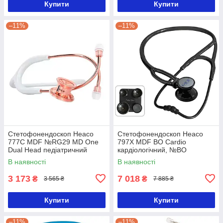
Купити
Купити
–11%
–11%
Стетофонендоскоп Heaco
Стетофонендоскоп Heaco
777C MDF №RG29 MD One
797X MDF BO Cardio
Dual Head педіатричний
кардіологічний, №BO
В наявності
В наявності
3 173
7 018
₴
₴
3 565 ₴
7 885 ₴
Купити
Купити
–11%
–11%