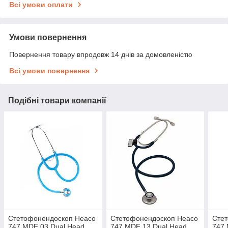
Всі умови оплати
Умови повернення
Повернення товару впродовж 14 днів за домовленістю
Всі умови повернення
Подібні товари компанії
Стетофонендоскоп Heaco
Стетофонендоскоп Heaco
Сте
747 MDF 03 Dual Head,
747 MDF 13 Dual Head,
747 