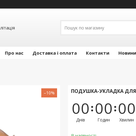
літація
Про нас
Доставка і оплата
Контакти
Новини 
ПОДУШКА-УКЛАДКА ДЛЯ Л
–10%
0
0
0
0
0
0
Днів
Годин
Хвилин
В наявності