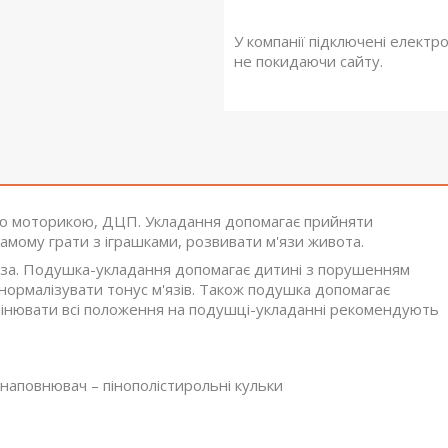
У компанії підключені електр
не покидаючи сайту.
ю моторикою, ДЦП. Укладання допомагає прийняти
амому грати з іграшками, розвивати м'язи живота.
таза. Подушка-укладання допомагає дитині з порушенням
ормалізувати тонус м'язів. Також подушка допомагає
 Змінювати всі положення на подушці-укладанні рекомендують
 наповнювач – пінополістирольні кульки