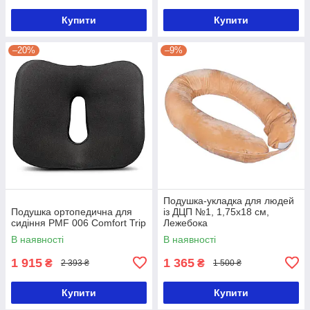
Купити
Купити
–20%
–9%
Подушка-укладка для людей
Подушка ортопедична для
із ДЦП №1, 1,75х18 см,
сидіння PMF 006 Comfort Trip
Лежебока
В наявності
В наявності
1 915
1 365
₴
₴
2 393 ₴
1 500 ₴
Купити
Купити