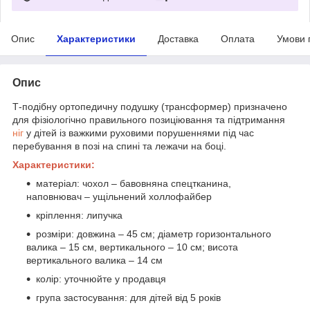
Опис
Характеристики
Доставка
Оплата
Умови 
Опис
Т-подібну ортопедичну подушку (трансформер) призначено
для фізіологічно правильного позиціювання та підтримання
ніг
у дітей із важкими руховими порушеннями під час
перебування в позі на спині та лежачи на боці.
Характеристики:
матеріал: чохол – бавовняна спецтканина,
наповнювач – ущільнений холлофайбер
кріплення: липучка
розміри: довжина – 45 см; діаметр горизонтального
валика – 15 см, вертикального – 10 см; висота
вертикального валика – 14 см
колір: уточнюйте у продавця
група застосування: для дітей від 5 років