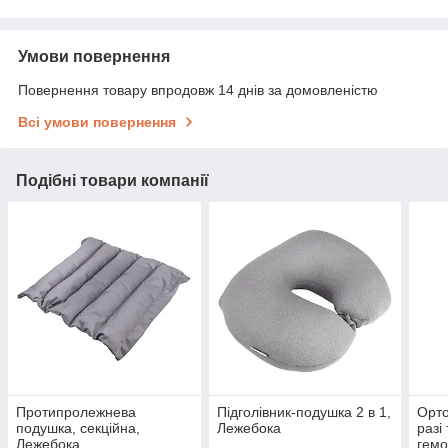
Умови повернення
Повернення товару впродовж 14 днів за домовленістю
Всі умови повернення
Подібні товари компанії
Протипролежнева
Підголівник-подушка 2 в 1,
Орто
подушка, секційна,
Лежебока
разі
Лежебока
гемо