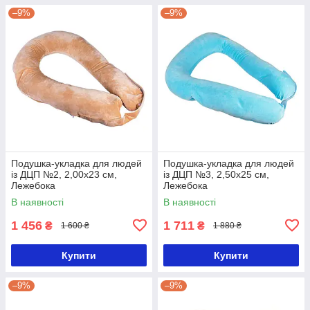
–9%
–9%
Подушка-укладка для людей
Подушка-укладка для людей
із ДЦП №2, 2,00х23 см,
із ДЦП №3, 2,50х25 см,
Лежебока
Лежебока
В наявності
В наявності
1 456
1 711
₴
₴
1 600 ₴
1 880 ₴
Купити
Купити
–9%
–9%