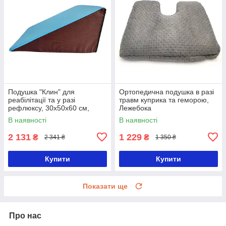
Подушка "Клин" для
Ортопедична подушка в разі
реабілітації та у разі
травм куприка та геморою,
рефлюксу, 30х50х60 см,
Лежебока
Лежебока
В наявності
В наявності
2 131
1 229
₴
₴
2 341 ₴
1 350 ₴
Купити
Купити
Показати ще
Про нас