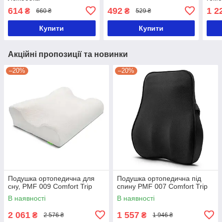
614
492
1 2
₴
₴
660 ₴
529 ₴
Купити
Купити
Акційні пропозиції та новинки
–20%
–20%
Подушка ортопедична для
Подушка ортопедична під
сну, PMF 009 Comfort Trip
спину PMF 007 Comfort Trip
В наявності
В наявності
2 061
1 557
₴
₴
2 576 ₴
1 946 ₴