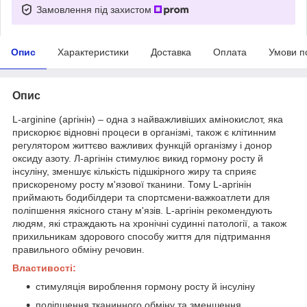
Замовлення під захистом
Опис
Характеристики
Доставка
Оплата
Умови п
Опис
L-arginine (аргінін) – одна з найважливіших амінокислот, яка
прискорює відновні процеси в організмі, також є клітинним
регулятором життєво важливих функцій організму і донор
оксиду азоту. Л-аргінін стимулює викид гормону росту й
інсуліну, зменшує кількість підшкірного жиру та сприяє
прискореному росту м'язової тканини. Тому L-аргінін
приймають бодибілдери та спортсмени-важкоатлети для
поліпшення якісного стану м'язів. L-аргінін рекомендують
людям, які страждають на хронічні судинні патології, а також
прихильникам здорового способу життя для підтримання
правильного обміну речовин.
Властивості:
стимуляція вироблення гормону росту й інсуліну
поліпшення тканинного обміну та зменшення