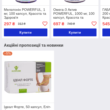
Мелатонін POWERFUL, 1
Омега-3 Актив
ГАБ
мг, 100 капсул, Красота та
POWERFUL, 1000 мг, 100
200 
Здоров'я
капсул, Красота та
Крас
Здоров'я
297
697
545
₴
₴
312 ₴
749 ₴
Купити
Купити
Акційні пропозиції та новинки
–5%
Ідеал Форте, 50 капсул, Еліт-