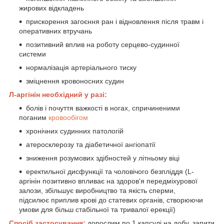
жирових відкладень
прискорення загоєння ран і відновлення після травм і
оперативних втручань
позитивний вплив на роботу серцево-судинної
системи
нормалізація артеріального тиску
зміцнення кровоносних судин
Л-аргінін необхідний у разі:
болів і почуття важкості в ногах, спричиненими
поганим
кровообігом
хронічних судинних патологій
атеросклерозу та діабетичної ангіопатії
зниження розумових здібностей у літньому віці
еректильної дисфункції та чоловічого безпліддя (L-
аргінін позитивно впливає на здоров'я передміхурової
залози, збільшує виробництво та якість сперми,
підсилює приплив крові до статевих органів, створюючи
умови для більш стабільної та тривалої ерекції)
Спосіб застосування:
дорослим по 1 капсулі на добу, запити