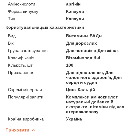
Амінокислоти
аргінін
Форма випуску
Капсули
Тип
Капсули
Користувальницькі характеристики
Вид
Витамины,БАДы
Вік
Для дорослих
Група застосування
Для чоловіків,Для жінок
Класифікація
Вітаміноподібні
Кількість, шт
100
Призначення
Для відновлення, Для
чоловічого здоров'я, Для
серця й судин
Окремі мінерали
Цинк,Кальцій
Популярні запити
Комплекси амінокислот,
натуральні добавки й
екстракти, вітаміни під час
атеросклерозу
Країна виробника
Україна
Приховати