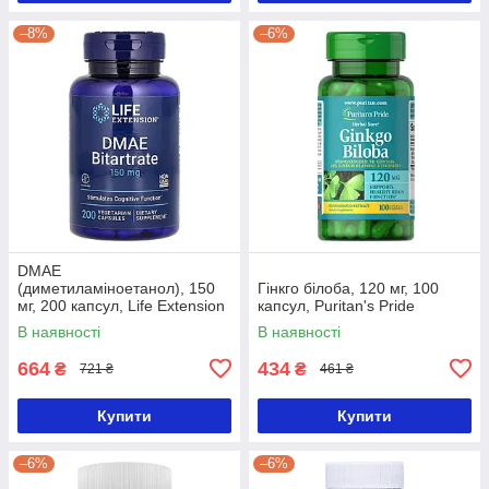
–8%
–6%
DMAE
(диметиламіноетанол), 150
Гінкго білоба, 120 мг, 100
мг, 200 капсул, Life Extension
капсул, Puritan's Pride
В наявності
В наявності
664
434
₴
₴
721 ₴
461 ₴
Купити
Купити
–6%
–6%