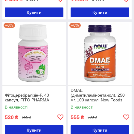
Купити
Купити
–8%
–8%
DMAE
Фітоцеребралізін-F, 40
(диметиламіноетанол), 250
капсул, FITO PHARMA
мг, 100 капсул, Now Foods
В наявності
В наявності
520
555
₴
₴
565 ₴
603 ₴
Купити
Купити