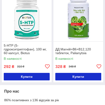
5-HTP (5-
гідрокситриптофан), 100 мг,
ДД Магній+В6+В12,120
60 капсул, Biotus
таблеток, Palianytsia
В наявності
В наявності
292
328
₴
₴
310 ₴
348 ₴
Купити
Купити
Про нас
86% позитивних з 136 відгуків за рік