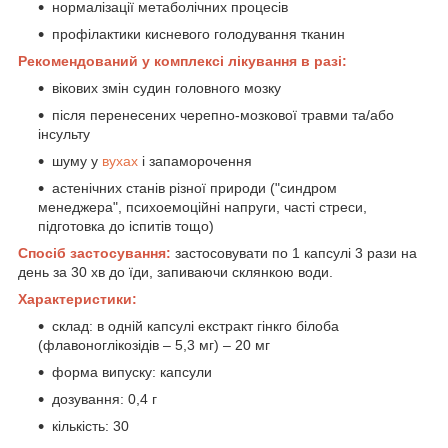
нормалізації метаболічних процесів
профілактики кисневого голодування тканин
Рекомендований у комплексі лікування в разі:
вікових змін судин головного мозку
після перенесених черепно-мозкової травми та/або
інсульту
шуму у
вухах
і запаморочення
астенічних станів різної природи ("синдром
менеджера", психоемоційні напруги, часті стреси,
підготовка до іспитів тощо)
Спосіб застосування:
застосовувати по 1 капсулі 3 рази на
день за 30 хв до їди, запиваючи склянкою води.
Характеристики:
склад: в одній капсулі екстракт гінкго білоба
(флавоноглікозідів – 5,3 мг) – 20 мг
форма випуску: капсули
дозування: 0,4 г
кількість: 30