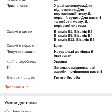
Призначення
У разі менопаузи,Для
відновлення,Для
нормалізації тиску,Для
серця й судин, Для пам'яті
та роботи мозку, Для
нервової системи
Окремі вітаміни
Вітамін В1, Вітамін В2,
Вітамін В5, Вітамін B4,
Вітамін B12, Вітамін В9
Окремі мінерали
Цинк
Популярні запити
Натуральні домішки й
екстракти
Країна виробника
Україна
Тип
Загальнозміцнювальні
засоби, поліпшення пам'яті
Екстракти рослин
Гинкго билоба
Приховати
Умови доставки
Нова Пошта