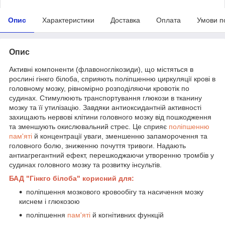
Опис
Характеристики
Доставка
Оплата
Умови п
Опис
Активні компоненти (флавоноглікозиди), що містяться в
рослині гінкго білоба, сприяють поліпшенню циркуляції крові в
головному мозку, рівномірно розподіляючи кровотік по
судинах. Стимулюють транспортування глюкози в тканину
мозку та її утилізацію. Завдяки антиоксидантній активності
захищають нервові клітини головного мозку від пошкодження
та зменшують окислювальний стрес. Це сприяє
поліпшенню
пам'яті
й концентрації уваги, зменшенню запаморочення та
головного болю, зниженню почуття тривоги. Надають
антиагрегантний ефект, перешкоджаючи утворенню тромбів у
судинах головного мозку та розвитку інсультів.
БАД "Гінкго білоба" корисний для:
поліпшення мозкового кровообігу та насичення мозку
киснем і глюкозою
поліпшення
пам'яті
й когнітивних функцій