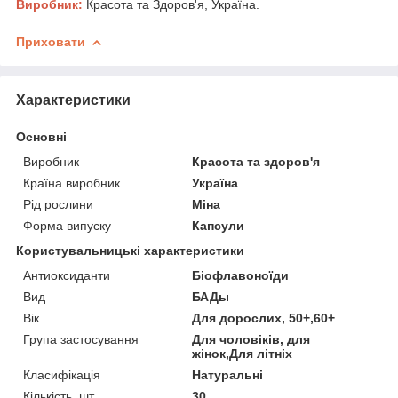
Виробник:
Красота та Здоров'я, Україна.
Приховати
Характеристики
Основні
Виробник
Красота та здоров'я
Країна виробник
Україна
Рід рослини
Міна
Форма випуску
Капсули
Користувальницькі характеристики
Антиоксиданти
Біофлавоноїди
Вид
БАДы
Вік
Для дорослих, 50+,60+
Група застосування
Для чоловіків, для
жінок,Для літніх
Класифікація
Натуральні
Кількість, шт
30