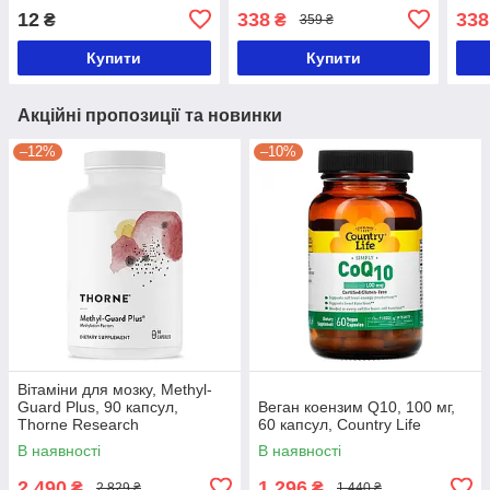
Здоров'я
Здор
12
338
338
₴
₴
359 ₴
Купити
Купити
Акційні пропозиції та новинки
–12%
–10%
Вітаміни для мозку, Methyl-
Guard Plus, 90 капсул,
Веган коензим Q10, 100 мг,
Thorne Research
60 капсул, Country Life
В наявності
В наявності
2 490
1 296
₴
₴
2 829 ₴
1 440 ₴