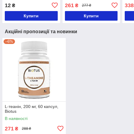
Красота та Здоров'я
Здор
12
261
338
₴
₴
277 ₴
Купити
Купити
Акційні пропозиції та новинки
–6%
L-теанін, 200 мг, 60 капсул,
Biotus
В наявності
271
₴
288 ₴