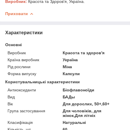
Виробник:
Красота та Здоров'я, Україна.
Приховати
Характеристики
Основні
Виробник
Красота та здоров'я
Країна виробник
Україна
Рід рослини
Міна
Форма випуску
Капсули
Користувальницькі характеристики
Антиоксиданти
Біофлавоноїди
Вид
БАДы
Вік
Для дорослих, 50+,60+
Група застосування
Для чоловіків, для
жінок,Для літніх
Класифікація
Натуральні
Кількість, шт
60