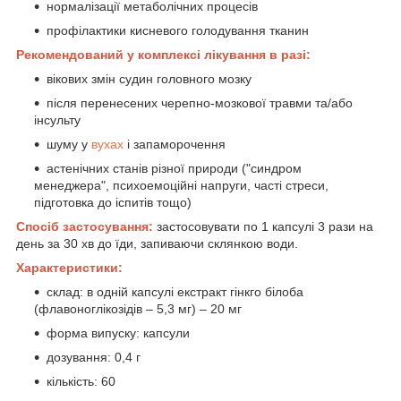
нормалізації метаболічних процесів
профілактики кисневого голодування тканин
Рекомендований у комплексі лікування в разі:
вікових змін судин головного мозку
після перенесених черепно-мозкової травми та/або
інсульту
шуму у
вухах
і запаморочення
астенічних станів різної природи ("синдром
менеджера", психоемоційні напруги, часті стреси,
підготовка до іспитів тощо)
Спосіб застосування:
застосовувати по 1 капсулі 3 рази на
день за 30 хв до їди, запиваючи склянкою води.
Характеристики:
склад: в одній капсулі екстракт гінкго білоба
(флавоноглікозідів – 5,3 мг) – 20 мг
форма випуску: капсули
дозування: 0,4 г
кількість: 60