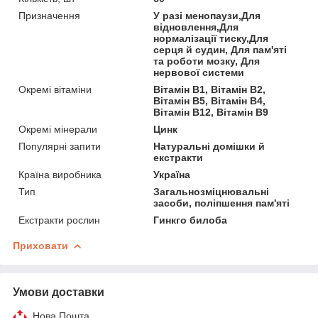
Призначення
У разі менопаузи,Для
відновлення,Для
нормалізації тиску,Для
серця й судин, Для пам'яті
та роботи мозку, Для
нервової системи
Окремі вітаміни
Вітамін В1, Вітамін В2,
Вітамін В5, Вітамін B4,
Вітамін B12, Вітамін В9
Окремі мінерали
Цинк
Популярні запити
Натуральні домішки й
екстракти
Країна виробника
Україна
Тип
Загальнозміцнювальні
засоби, поліпшення пам'яті
Екстракти рослин
Гинкго билоба
Приховати
Умови доставки
Нова Пошта