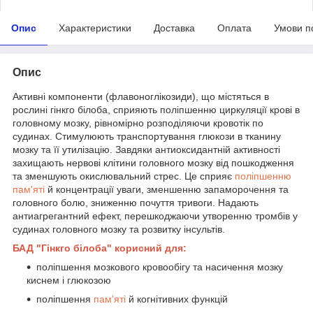
Опис
Характеристики
Доставка
Оплата
Умови п
Опис
Активні компоненти (флавоноглікозиди), що містяться в
рослині гінкго білоба, сприяють поліпшенню циркуляції крові в
головному мозку, рівномірно розподіляючи кровотік по
судинах. Стимулюють транспортування глюкози в тканину
мозку та її утилізацію. Завдяки антиоксидантній активності
захищають нервові клітини головного мозку від пошкодження
та зменшують окислювальний стрес. Це сприяє
поліпшенню
пам'яті
й концентрації уваги, зменшенню запаморочення та
головного болю, зниженню почуття тривоги. Надають
антиагрегантний ефект, перешкоджаючи утворенню тромбів у
судинах головного мозку та розвитку інсультів.
БАД "Гінкго білоба" корисний для:
поліпшення мозкового кровообігу та насичення мозку
киснем і глюкозою
поліпшення
пам'яті
й когнітивних функцій