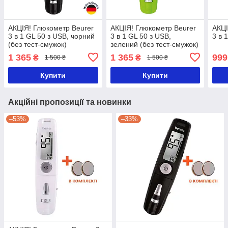
АКЦІЯ! Глюкометр Beurer
АКЦІЯ! Глюкометр Beurer
АКЦІ
3 в 1 GL 50 з USB, чорний
3 в 1 GL 50 з USB,
3 в 
(без тест-смужок)
зелений (без тест-смужок)
1 365
1 365
999
₴
₴
1 500 ₴
1 500 ₴
Купити
Купити
Акційні пропозиції та новинки
–53%
–33%