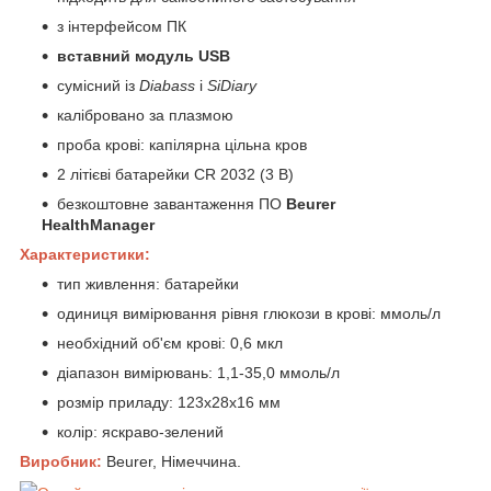
з інтерфейсом ПК
вставний модуль USB
сумісний із
Diabass
і
SiDiary
калібровано за плазмою
проба крові: капілярна цільна кров
2 літієві батарейки CR 2032 (3 В)
безкоштовне завантаження ПО
Beurer
HealthManager
Характеристики:
тип живлення: батарейки
одиниця вимірювання рівня глюкози в крові: ммоль/л
необхідний об'єм крові: 0,6 мкл
діапазон вимірювань: 1,1-35,0 ммоль/л
розмір приладу: 123х28х16 мм
колір: яскраво-зелений
Виробник:
Beurer, Німеччина.