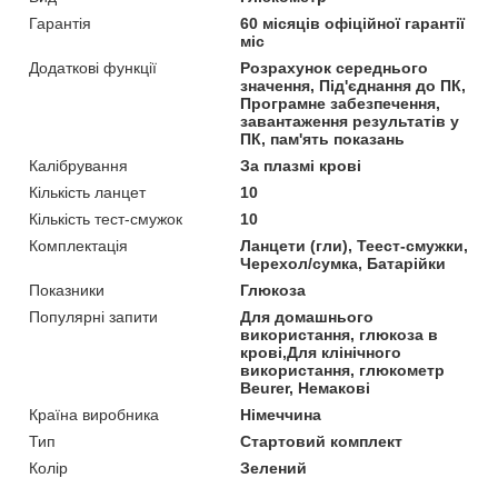
Гарантія
60 місяців офіційної гарантії
міс
Додаткові функції
Розрахунок середнього
значення, Під'єднання до ПК,
Програмне забезпечення,
завантаження результатів у
ПК, пам'ять показань
Калібрування
За плазмі крові
Кількість ланцет
10
Кількість тест-смужок
10
Комплектація
Ланцети (гли), Теест-смужки,
Черехол/сумка, Батарійки
Показники
Глюкоза
Популярні запити
Для домашнього
використання, глюкоза в
крові,Для клінічного
використання, глюкометр
Beurer, Немакові
Країна виробника
Німеччина
Тип
Стартовий комплект
Колір
Зелений