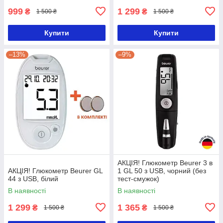
999
1 299
₴
₴
1 500 ₴
1 500 ₴
Купити
Купити
–13%
–9%
АКЦІЯ! Глюкометр Beurer 3 в
АКЦІЯ! Глюкометр Beurer GL
1 GL 50 з USB, чорний (без
44 з USB, білий
тест-смужок)
В наявності
В наявності
1 299
1 365
₴
₴
1 500 ₴
1 500 ₴