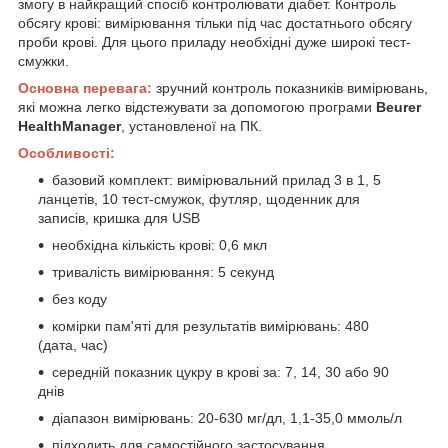
змогу в найкращий спосіб контролювати діабет. Контроль
обсягу крові: вимірювання тільки під час достатнього обсягу
проби крові. Для цього приладу необхідні дуже широкі тест-
смужки.
Основна перевага:
зручний контроль показників вимірювань,
які можна легко відстежувати за допомогою програми
Beurer
HealthManager
, установленої на ПК.
Особливості:
базовий комплект: вимірювальний прилад 3 в 1, 5
ланцетів, 10 тест-смужок, футляр, щоденник для
записів, кришка для USB
необхідна кількість крові: 0,6 мкл
тривалість вимірювання: 5 секунд
без коду
комірки пам'яті для результатів вимірювань: 480
(дата, час)
середній показник цукру в крові за: 7, 14, 30 або 90
днів
діапазон вимірювань: 20-630 мг/дл, 1,1-35,0 ммоль/л
підходить для самостійного застосування