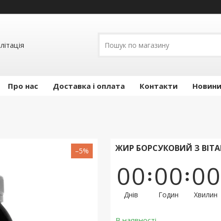
літація
Про нас
Доставка і оплата
Контакти
Новини 
ЖИР БОРСУКОВИЙ З ВІТА
–5%
0
0
0
0
0
0
Днів
Годин
Хвилин
В наявності