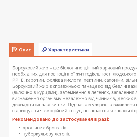
Опис
Характеристики
Борсуковий жир – це біологічно цінний харчовий проду
необхідних для повноцінної життєдіяльності людського 
РР, Е, каротин, фолієва кислота, пектини, сапоніни, віль
Борсуковий жир є справжньою панацеєю від безлічі важк
(включно з курцями), затемнення в легенях, запалення 
виснаження організму незалежно від чинників, деяких в
дванадцятипалої кишки. Під час регулярного вживання 
підвищується емоційний тонус, погашаються запальні п
Рекомендовано до застосування в разі:
хронічних бронхітів
туберкульозу легенів