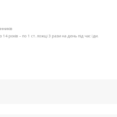
инників
з 14 років – по 1 ст. ложці 3 рази на день під час їди.