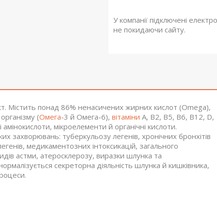
У компанії підключені електр
не покидаючи сайту.
кт. Містить понад 86% ненасичених жирних кислот (Omega),
організму (
Омега
-3 й Омега-6),
вітаміни
А, В2, В5, В6, В12, D,
ні амінокислоти, мікроелементи й органічні кислоти.
их захворювань: туберкульозу легенів, хронічних бронхітів
легенів, медикаментозних інтоксикацій, загального
идів астми, атеросклерозу, виразки шлунка та
нормалізується секреторна діяльність шлунка й кишківника,
роцеси.