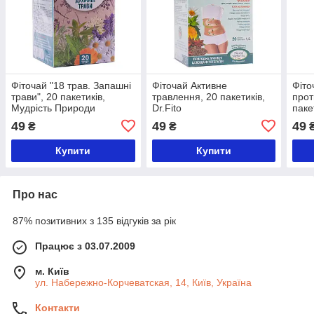
Фіточай "18 трав. Запашні
Фіточай Активне
Фіто
трави", 20 пакетиків,
травлення, 20 пакетиків,
прот
Мудрість Природи
Dr.Fito
пакет
49
49
49
₴
₴
Купити
Купити
Про нас
87% позитивних з 135 відгуків за рік
Працює з 03.07.2009
м. Київ
ул. Набережно-Корчеватская, 14, Київ, Україна
Контакти