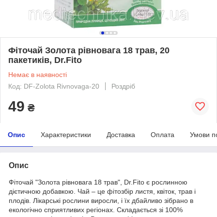
Фіточай Золота рівновага 18 трав, 20
пакетиків, Dr.Fito
Немає в наявності
Код: DF-Zolota Rivnovaga-20
Роздріб
49
₴
Опис
Характеристики
Доставка
Оплата
Умови п
Опис
Фіточай "Золота рівновага 18 трав", Dr.Fito є рослинною
дієтичною добавкою. Чай – це фітозбір листя, квіток, трав і
плодів. Лікарські рослини виросли, і їх дбайливо зібрано в
екологічно сприятливих регіонах. Складається зі 100%