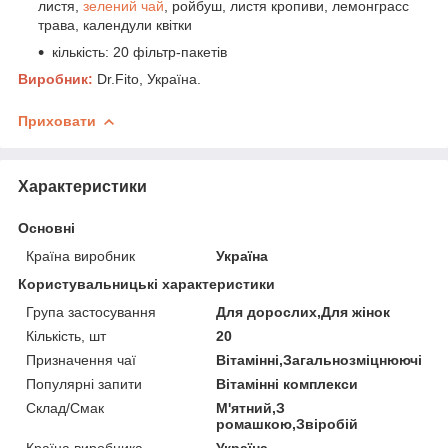
листя,
зелений чай
, ройбуш, листя кропиви, лемонграсс
трава, календули квітки
кількість: 20 фільтр-пакетів
Виробник:
Dr.Fito, Україна.
Приховати
Характеристики
Основні
Країна виробник
Україна
Користувальницькі характеристики
Група застосування
Для дорослих,Для жінок
Кількість, шт
20
Призначення чаї
Вітамінні,Загальнозміцнюючі
Популярні запити
Вітамінні комплекси
Склад/Смак
М'ятний,З
ромашкою,Звіробій
Країна виробника
Україна