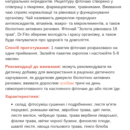
натуральних інгредієнтів. Рецептуру фіточаю створено у
співпраці з лікарями, фармацевтами, травниками. Вживання
чаю сприяє нормалізації та рівновазі у функціонуванні
організму. Чай називають джерелом природних
антиоксидантів, вітамінів, макро- та мікроелементів, а також
біологічно активних речовин. Фіточай "Золота рівновага 18
трав", Dr.Fito збереже молодість і красу організму, а також
буде піклуватися про здоров'я та довголіття.
Спосіб приготування:
1 пакетик фіточаю розраховано на
одне приймання. Залийте пакетик окропом і настоюйте 5-8
хвилин.
Рекомендації до вживання:
можуть рекомендувати як
дієтичну добавку для використання в раціонах дієтичного
харчування, як додаткове джерело біологічно активних
речовин; вживати дорослим
особам
тричі на день
свіжоприготованого та настояного фіточаю до або після їди.
Характеристики:
склад: фітосуміш сушених і подрібнених: листя м'яти
перцевої, ромашки квітки, звіробою трава, цвіт липи,
листя меліси, чебрецю трава, трава вербени лікарської,
фіалки трава, квітки чорної бузини, фенхелю плоди,
шавлії листя, хвоща польового трава, гінкго білоба