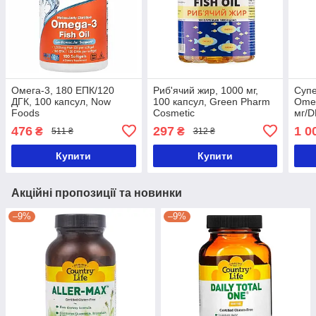
Омега-3, 180 ЕПК/120
Риб'ячий жир, 1000 мг,
Супе
ДГК, 100 капсул, Now
100 капсул, Green Pharm
Omeg
Foods
Cosmetic
мг/D
Now
476
297
1 0
₴
₴
511 ₴
312 ₴
Купити
Купити
Акційні пропозиції та новинки
–9%
–9%