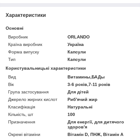
Характеристики
Основні
Виробник
ORLANDO
Країна виробник
Україна
Форма випуску
Капсули
Тип
Капсули
Користувальницькі характеристики
Вид
Витамины,БАДы
Вік
3-6 років,7-11 років
Група застосування
Для дітей
Джерело жирних кислот
Риб'ячий жир
Класифікація
Натуральні
Кількість, шт
100
Призначення
Для енергії, для дитячого
здоров'я
Окремі вітаміни
Вітамін D, ПНЖ, Вітамін A