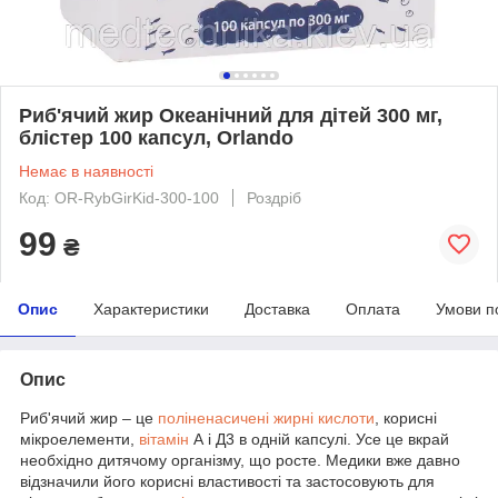
Риб'ячий жир Океанічний для дітей 300 мг,
блістер 100 капсул, Orlando
Немає в наявності
Код: OR-RybGirKid-300-100
Роздріб
99
₴
Опис
Характеристики
Доставка
Оплата
Умови п
Опис
Риб'ячий жир – це
поліненасичені жирні кислоти
, корисні
мікроелементи,
вітамін
А і Д3 в одній капсулі. Усе це вкрай
необхідно дитячому організму, що росте. Медики вже давно
відзначили його корисні властивості та застосовують для