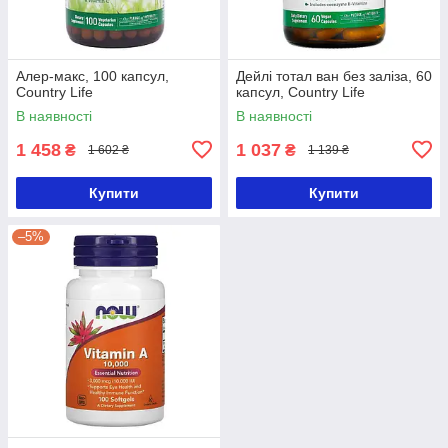
Алер-макс, 100 капсул,
Дейлі тотал ван без заліза, 60
Country Life
капсул, Country Life
В наявності
В наявності
1 458
1 037
₴
₴
1 602 ₴
1 139 ₴
Купити
Купити
–5%