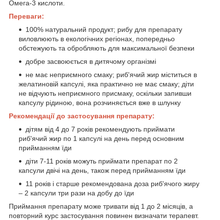
Омега-3 кислоти.
Переваги:
100% натуральний продукт; рибу для препарату
виловлюють в екологічних регіонах, попередньо
обстежують та обробляють для максимальної безпеки
добре засвоюється в дитячому організмі
не має неприємного смаку; риб'ячий жир міститься в
желатиновій капсулі, яка практично не має смаку; діти
не відчують неприємного присмаку, оскільки запивши
капсулу рідиною, вона розчиняється вже в шлунку
Рекомендації до застосування препарату:
дітям від 4 до 7 років рекомендують приймати
риб'ячий жир по 1 капсулі на день перед основним
прийманням їди
діти 7-11 років можуть приймати препарат по 2
капсули двічі на день, також перед прийманням їди
11 років і старше рекомендована доза риб'ячого жиру
– 2 капсули три рази на добу до їди
Приймання препарату може тривати від 1 до 2 місяців, а
повторний курс застосування повинен визначати терапевт.