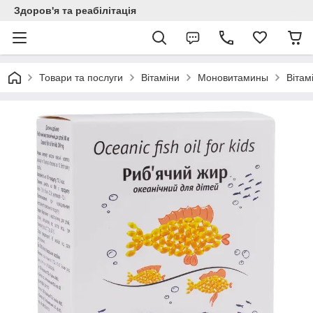
Здоров'я та реабілітація
Товари та послуги
Вітаміни
Моновитамины
Вітам