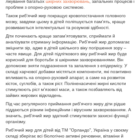
лікування багатьох
шкірних захворювань
, запальних процесів і
проблем з опорно-руховою системою.
Також риб'ячий жир покращує кровопостачання головного
мозку, завдяки цьому в дітей поліпшується пам'ять, краще
розвиваються інтелектуальні та розумові здібності.
Діти починають краще запам'ятовувати, сприймати й
аналізувати отриману інформацію. Риб'ячий жир допомагає
зміцнити зір, адже в дітей шкільного віку погіршення зору –
часте явище. Для дітей підліткового віку риб'ячий жир буде
корисний для боротьби зі шкірними захворюваннями. Він
допоможе зняти подразнення та запалення з епідермісу. У
складі харчової добавки містяться компоненти, які позитивно
впливають на опорно-руховий апарат, а саме на розвиток
кісток, суглобів, а також ріст. Поліненасичені жирні кислоти
стимулюють ріст м'язової маси, а також позбавляють від
зайвих жирових відкладень.
Під час регулярного приймання риб'ячого жиру діти рідше
піддаються різним інфекційним і вірусним захворюванням. А
значить, риб'ячий жир здатний стимулювати захисні функції
організму.
Риб'ячий жир для дітей від ТМ "Орландо", Україна у своєму
складі зберігає всі біологічно активні речовини, вітаміни й