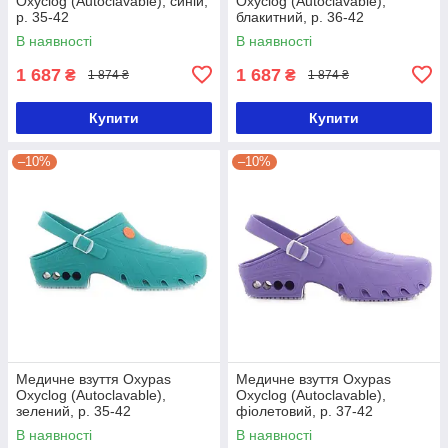
Oxyclog (Autoclavable), синій,
Oxyclog (Autoclavable),
р. 35-42
блакитний, р. 36-42
В наявності
В наявності
1 687
1 687
₴
₴
1 874 ₴
1 874 ₴
Купити
Купити
–10%
–10%
Медичне взуття Oxypas
Медичне взуття Oxypas
Oxyclog (Autoclavable),
Oxyclog (Autoclavable),
зелений, р. 35-42
фіолетовий, р. 37-42
В наявності
В наявності