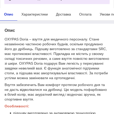
Опис
Характеристики
Доставка
Оплата
Умови п
Опис
OXYPAS Doria – взуття для медичного персоналу. Стане
незамінною частиною робочих буднів, оскільки продумано
його до дрібниць. Підошву виготовлено за стандартами SRC,
має протиковзні властивості. Підкладка не містить у своєму
складі токсичних речовин, а саме взуття повністю виготовлено
зі шкіри. OXYPAS Doria подарує Вам легкість у пересуванні
завдяки невеликій вазі. Є функція анатомічної підтримки
стопи, а підошва має амортизувальні властивості. За потреби
устілки можна замінювати на ортопедичні.
Взуття забезпечить Вам комфорт протягом робочого дня та
не дасть відволікатися на дрібниці. Цю модель пофарбовано
в білий колір, має акуратний вигляд і водночас зручна, як
спортивне взуття.
Особливості:
підошву виготовлено за антиковзкою технологією