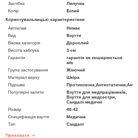
Застібка
Липучка
Колір
Білий
Користувальницькі характеристики
Автоклав
Немає
Вид
Взуття
Вікова категорія
Дорослий
Висота каблука
3 см
Гарантія
гарантія не поширюється
міс
Група застосування
Жіночий
Матеріал верху
Шкіра
Підошва
Протиковзка,Антистатична,Амо
Популярні запити
Взуття для медпрацівників,
Взуття для медсестри,
Сандалі медичні
Розмір
40-42
Специфікація взуття
Медична
Тип
Сандалі
Приховати