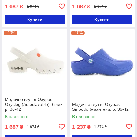
1 687
1 687
₴
₴
1 874 ₴
1 874 ₴
Купити
Купити
–10%
–10%
Медичне взуття Oxypas
Oxyclog (Autoclavable), білий,
Медичне взуття Oxypas
р. 36-42
Smooth, блакитний, р. 36-42
В наявності
В наявності
1 687
1 237
₴
₴
1 874 ₴
1 374 ₴