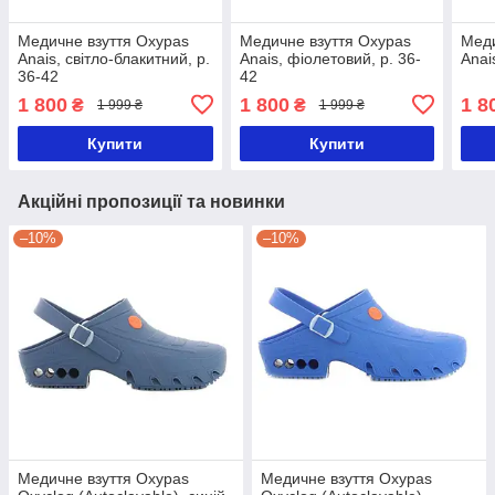
Медичне взуття Oxypas
Медичне взуття Oxypas
Меди
Anais, світло-блакитний, р.
Anais, фіолетовий, р. 36-
Anai
36-42
42
1 800
1 800
1 8
₴
₴
1 999 ₴
1 999 ₴
Купити
Купити
Акційні пропозиції та новинки
–10%
–10%
Медичне взуття Oxypas
Медичне взуття Oxypas