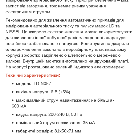
захист від загоряння, тож немає ризику ураження
електричним струмом.
Рекомендовано для живлення автоматичних приладів для
вимірювання артеріального тиску та пульсу марок LD та
NISSEI. Це джерело електроживлення можна використовувати
для живлення іншої побутової радіоелектронної апаратури
постійною стабілізованою напругою. Конструктивно джерело
електроживлення виконано в нерозбірному пластмасовому
корпусі з жорстко закріпленою штепсельною мережевою
вилкою. Внутрішній монтаж виготовлено на друкованій платі.
На корпусі розташовано зелений індикатор електромережі.
Технічні характеристики:
модель: LD-N057
вихідна напруга: 6 В (±5%)
максимальний струм навантаження: не більш як
600 мА
вхідна напруга: 200-240 В, 50 Гц
номінальний струм споживання: 35 мА
габаритні розміри: 81x50x71 мм