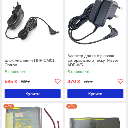
Адаптер для вимірювача
Блок живлення HHP-CM01,
артеріального тиску, Nissei
Omron
ADP-W5
В наявності
В наявності
585
470
₴
₴
629 ₴
505 ₴
Купити
Купити
–7%
–7%