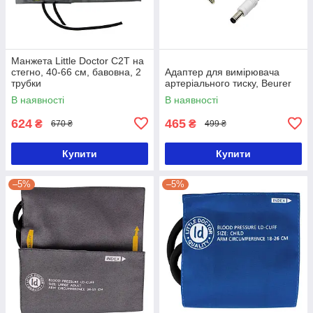
Манжета Little Doctor С2T на
стегно, 40-66 см, бавовна, 2
Адаптер для вимірювача
трубки
артеріального тиску, Beurer
В наявності
В наявності
624
465
₴
₴
670 ₴
499 ₴
Купити
Купити
–5%
–5%