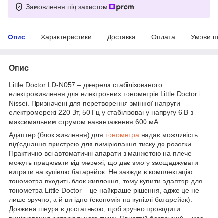
Замовлення під захистом
Опис
Характеристики
Доставка
Оплата
Умови п
Опис
Little Doctor LD-N057 – джерела стабілізованого
електроживлення для електронних тонометрів Little Doctor і
Nissei. Призначені для перетворення змінної напруги
електромережі 220 Вт, 50 Гц у стабілізовану напругу 6 В з
максимальним струмом навантаження 600 мА.
Адаптер (блок живлення) для
тонометра
надає можливість
під'єднання пристрою для вимірювання тиску до розетки.
Практично всі автоматичні апарати з манжетою на плече
можуть працювати від мережі, що дає змогу заощаджувати
витрати на купівлю батарейок. Не завжди в комплектацію
тонометра входить блок живлення, тому купити адаптер для
тонометра Little Doctor – це найкраще рішення, адже це не
лише зручно, а й вигідно (економія на купівлі батарейок).
Довжина шнура є достатньою, щоб зручно проводити
вимірювання артеріального тиску. Пристрій безпечний – має