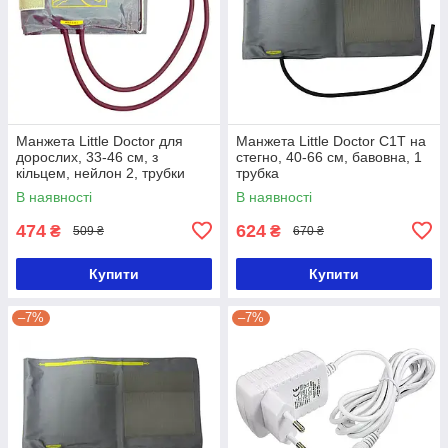
Манжета Little Doctor для
Манжета Little Doctor С1T на
дорослих, 33-46 см, з
стегно, 40-66 см, бавовна, 1
кільцем, нейлон 2, трубки
трубка
В наявності
В наявності
474
624
₴
₴
509 ₴
670 ₴
Купити
Купити
–7%
–7%