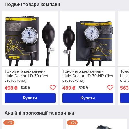
Подібні товари компанії
Тонометр механічний
Тонометр механічний
Тоно
Little Doctor LD-70 (без
Little Doctor LD-70-NR (без
Littl
стетоскопа)
стетоскопа)
стет
498
489
563
₴
₴
535 ₴
525 ₴
Купити
Купити
Акційні пропозиції та новинки
–7%
–7%