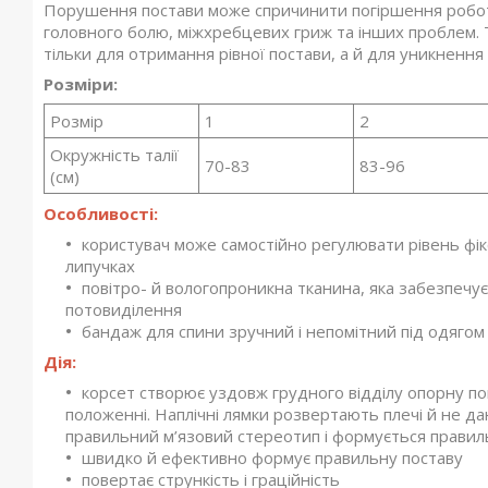
Порушення постави може спричинити погіршення роботи 
головного болю, міжхребцевих гриж та інших проблем.
тільки для отримання рівної постави, а й для уникнення 
Розміри:
Розмір
1
2
Окружність талії
70-83
83-96
(см)
Особливості:
користувач може самостійно регулювати рівень фік
липучках
повітро- й вологопроникна тканина, яка забезпечу
потовиділення
бандаж для спини зручний і непомітний під одягом
Дія:
корсет створює уздовж грудного відділу опорну по
положенні. Наплічні лямки розвертають плечі й не д
правильний м’язовий стереотип і формується правил
швидко й ефективно формує правильну поставу
повертає стрункість і граційність