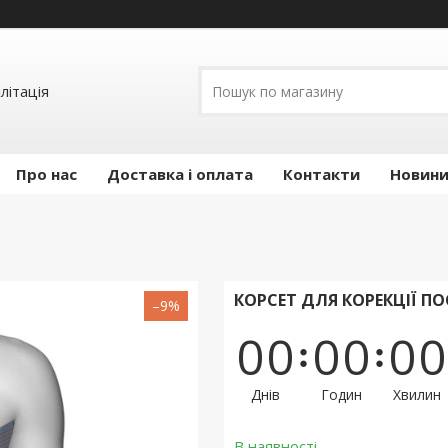
літація
Про нас
Доставка і оплата
Контакти
Новини 
КОРСЕТ ДЛЯ КОРЕКЦІЇ П
–9%
0
0
0
0
0
0
Днів
Годин
Хвилин
В наявності