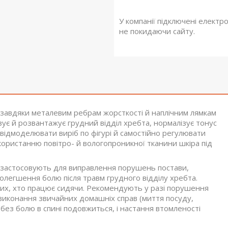
У компанії підключені електр
не покидаючи сайту.
0 завдяки металевим ребрам жорсткості й наплічним лямкам
зує й розвантажує грудний відділ хребта, нормалізує тонус
у відмоделювати виріб по фігурі й самостійно регулювати
користанню повітро- й вологопроникної тканини шкіра під
0 застосовують для виправлення порушень постави,
полегшення болю після травм грудного відділу хребта.
тих, хто працює сидячи. Рекомендують у разі порушення
с виконання звичайних домашніх справ (миття посуду,
без болю в спині подовжиться, і настання втомленості