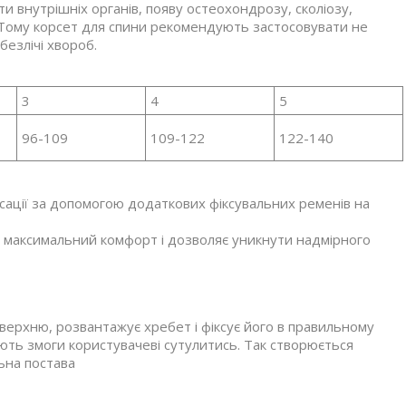
внутрішніх органів, появу остеохондрозу, сколіозу,
 Тому корсет для спини рекомендують застосовувати не
безлічі хвороб.
3
4
5
96-109
109-122
122-140
сації за допомогою додаткових фіксувальних ременів на
є максимальний комфорт і дозволяє уникнути надмірного
верхню, розвантажує хребет і фіксує його в правильному
ають змоги користувачеві сутулитись. Так створюється
ьна постава