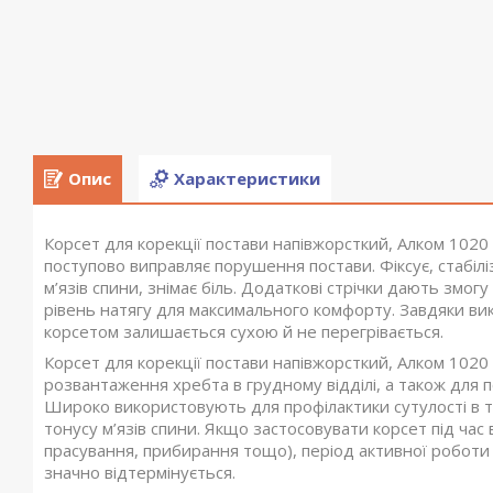
Опис
Характеристики
Корсет для корекції постави напівжорсткий, Алком 102
поступово виправляє порушення постави. Фіксує, стабілі
м’язів спини, знімає біль. Додаткові стрічки дають змог
рівень натягу для максимального комфорту. Завдяки ви
корсетом залишається сухою й не перегрівається.
Корсет для корекції постави напівжорсткий, Алком 102
розвантаження хребта в грудному відділі, а також для 
Широко використовують для профілактики сутулості в 
тонусу м’язів спини. Якщо застосовувати корсет під ча
прасування, прибирання тощо), період активної роботи 
значно відтермінується.