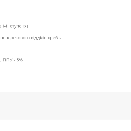
 I-II ступеня)
й поперекового відділів хребта
%, ППУ - 5%